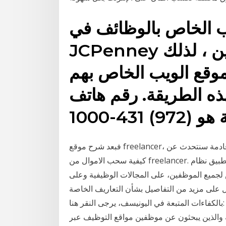
يب الخاص بالوظائف في
JCPenney على أي قوائم للعارضين ، لذلك
موقع الويب الخاص بهم
ه الطريقة. رقم هاتف
فبعد شرح موقع freelancer، سنتحدث عن كيفية العمل على فري لانسر، وفي مواضيع قادمة سنتحدث عن
كيفية سحب الاموال من freelancer. خطوات التقدم لوظيفة على موقع فري لانسر: يعتمد تطبيق نظام
جميع الموظفين، على المجالات الوظيفية وعلى
ل على مزيد من التفاصيل بشأن التعاريف الخاصة
بالكفاءات المتبعة في اليونيسف، يرجى النقر هنا: [ pdf] البحث بواسطة تركيا بالعربي مواقع البحث عن
 والذين يبحثون عن موظفين مواقع التوظيف عبر