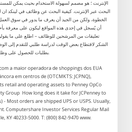
الإنترنت ؛ هو مصمم لسهولة الاستخدام بحيث يمكن للمست
البحث عبر الإنترنت. كيفية البحث عن وظائف في لينكد ان ل
الخطوة، ولكن من الجيد أن يعرف ما يدور في سوق العم
أن يُسجل في إحدى هذه المواقع ليكون على معرفة بأحد
تعليقات من المرشحين للوظائف – اطلع على ما يقولون
الشكر لاقتطاع بعض الوقت لدراسة طلبي للتقدم إلى الوظي
بطلبات للحصول على وظائف أخرى. ولقد اجتزت بعضها وأخفقت في أخرى.
 com a maior operadora de shoppings dos EUA
-âncora em centros de (OTCMKTS: JCPNQ),
 its retail and operating assets to Penney OpCo
rty Group How long does it take for JCPenney to
s) - Most orders are shipped UPS or USPS. Usually,
nt. Computershare Investor Services Regular Mail
le, KY 40233-5000. T: (800) 842-9470 www.