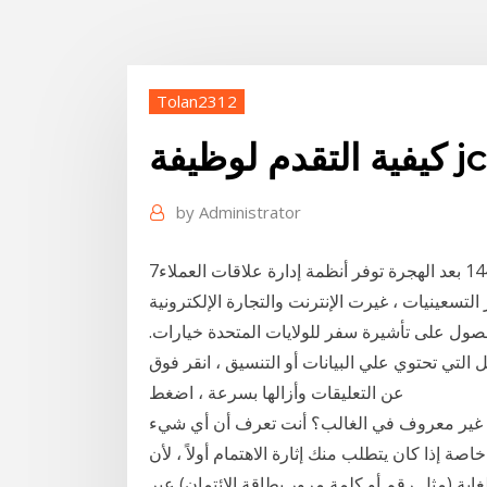
Tolan2312
by
Administrator
7‏‏/2‏‏/1442 بعد الهجرة توفر أنظمة إدارة علاقات العملاء (crm) لأصحاب الأعمال الإستراتيجية ، والنظام
لتسعينيات ، غيرت الإنترنت والتجارة الإلكترونية
حصول على تأشيرة سفر للولايات المتحدة خيارات.
تحتوي علي البيانات أو التنسيق ، انقر فوق ctrlend. للبحث
عن التعليقات وأزالها بسرعة ، اضغط
ع غير معروف في الغالب؟ أنت تعرف أن أي شيء
ة إذا كان يتطلب منك إثارة الاهتمام أولاً ، لأن
اية (مثل رقم أو كلمة مرور بطاقة الائتمان) عبر