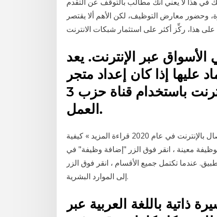
من رسالتك في هذا لا يعني أنك مطالب بالتوقف عن التقدم
ة، وحضور معارض التوظيف، لكن الأهم ألا يقتصر
لى هذا، ركِّز أكثر على استثمار شبكات الانترنت
في الأسواق عبر الإنترنت. يعد
اد عليها إذا كان إعداد متجر
عبر الإنترنت باستخدام قناة حزب 3rd يبدو وكأنه كثير من
العمل.
أفضل 2 طرق للعثور على وظيفة عبر الإنترنت وبلا اتصال بالإنترنت في عام 2020 قراءة المزيد » كيفية
 دون ألم للتقدم لوظيفة معينة ، انقر فوق الزر "إضافة وظيفة" في
 تكتمل جميع الأقسام ، انقر فوق الزر submit وسيتم إرسال طلبك
إلى الموارد البشرية.
 ذاتية باللغة العربية عبر