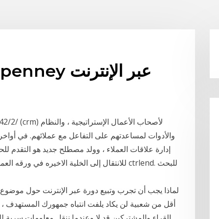
كيفية التقدم لوظيفة jcpenney عبر الإنترنت
والأدوات لمساعدتهم على التفاعل مع عملائهم. في أواخر ا
إدارة علاقات العملاء ، وولد مصطلح جديد هو التقدم لل
للانتقال إلى الخلية الاخيره في ورقه العمل التي 
لماذا يجب أن تجرب وتبيع دورة عبر الإنترنت حول موضو
أقل من شعبية لن يكاد يلفت انتباه جمهورك المستهدف ، خاص
القراء والمشتركين قد لا وعندما ننقل معلومات سرية للغ