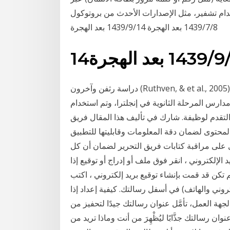
ر، مثل الإصدارات الأحدث من بروتوكول tls (أمان طبقة النقل).
8‏‏/7‏‏/1439 بعد الهجرة 14‏‏/9‏‏/1439 بعد الهجرة
‏‏/1439 بعد الهجرة
دراسة رثفن وآخرون (Ruthven, & et al., 2005). هدفت الدراسة إلى معرفة مدى توظيف شبكة الإنترنت
رس المرحلة الثانوية في إنجلترا، وتم استخدام
التقدم لوظيفة. شارك في تأليف هذا المقال فريق
لمحتوى لضمان دقة المعلومات وقابليتها للتطبيق
ى على مراقبة كتابات فريق التحرير لضمان أن كل
 الإلكتروني ، انقر فوق ملف أو إدراج أو توقيع إذا
تكن قد قمت بإنشاء توقيع بريد إلكتروني ، اكتب
روني والهاتف) في أسفل رسالتك. كيفية إعداد إذا
جهة العمل، تأمَّل عنوان رسالتك جيدًا لتحفيز من
ان رسالتك جذَّابًا ليُظْهِرَ من أنت وماذا تريد من