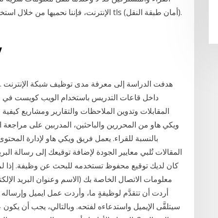
الإنترنت، فإننا نحميها من خلال استخدام تشفي
14‏‏/9
داخل قاعات التدريس باستخدام الويب كويست في مدا
المقابلات وتدوين الملاحظات والتقارير ومشاريع كيفية 
ويكي هاو من المحررين والباحثين، المدربين على مراجعة ا
بالنسبة للقراء. يعمل فريق ويكي هاو لإدارة المحتو
المقالات تُلبي معايير الجودة لإضافة توقيعك إلى رسالة البريد
كان لديك توقيع محفوظ تستخدمه للبحث عن وظيفة. إذا لم 
معلومات الاتصال الخاصة بك (الاسم وعنوان البريد الإلكت
أردت أن تتقدَّم لوظيفةٍ ما، وأردت عمل ايميل وإرساله ل
سيتلقَّى الإيميل واستدعاءه لفتحه. وبالتالي، يجب أن يكون عنو