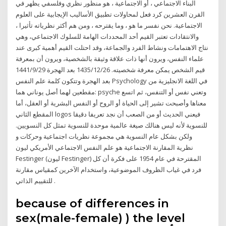
البناء الاجتماعي ، أو الاجتماعية ، هو منظور نظري وفلسفي يظهر في
القرن العشرين كرد فعل لمحاولات تطبيق الأساليب الإيجابية على العلوم
الاجتماعية. نحن نفسر ما هو ، وما يقترحه ، ومن هم أكثر نظرياته تأثيرا ،
والانتقادات تعتبر القيم أحد المحددات الهامة للسلوك الاجتماعي، وهي
نتاج الاهتمامات ونشاط الفرد والجماعة، وقد احتلت القيم أهمية كبرى عند
علماء النفس، ويرون أنها ذات علاقة وثيقة بالشخصية، ويرون أن بمعرفة
قيم الشخص يمكن معرفة شخصيته. 26‏‏/12‏‏/1435 بعد الهجرة 29‏‏/9‏‏/1441
بعد الهجرة وتتكون كلمة علم النفس Psychology في اللغة الانجليزية من
مقطعين لهما أصل يوناني هما: psyche وتعني نفس أو التنفس، ثم اتسع
معناها وأصبحت تشير إلى الحياة أو الروح أو النفس البشرية أو العقل، أما
المقطع الثاني logos فيعني الحديث أو من الصعب أن نجد تعريفا دقيقا
للنسوية لأنه ليس هنالك صيغة عالمية موحدة للنسوية تمثل كل النسويين.
ولكن بشكل عام النسوية هي مجموعة نظريات اجتماعية وحركات و
نظرية المقارنة الاجتماعية هو علم النفس الاجتماعي الأمريكي ليون
Festinger (ليون Festinger) المقترحة في عام 1954 على فكرة أن كل
فرد في غياب الظروف الموضوعية، واستخدام الآخرين كمقياس مقارنة
للتقييم الذاتي .
because of differences in
sex(male-female) ) the level