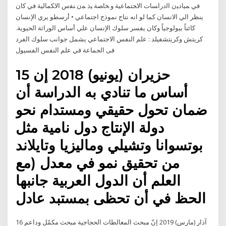
ﻓﻲ ﻤﻴﺎﺩﻴﻥ ﺍﻟﺩﺭﺍﺴﺎﺕ ﺍﻻﺠﺘﻤﺎﻋﻴﺔ ﻭ ﺨﺎﺼﺔ ﻴﺫ ﻤﻥ ﻨﻔﺱ ﺍﻻﻜﻤﺎﻟﻴﺔ ﻓﻲ كان
ينظر الي الانسان كما لو انه نتاج نموذج اجتماعي • أرسطو يري الإنسان
كائناً بيولوجياً وكان يفسر سلوك الإنسان علي أساس الوراثة الحيوية.
كريتش وكريتشفيلد : علم النفس الاجتماعي يشمل جوانب سلوك الفرد
فى الجماعة في علم النفس الفسيول
15 حزيران (يونيو) 2018 إن
أساس ما تنادي به الدراسة أن
ضمان تحول حقيقي ومستدام نحو
دولة الإنتاج دول نامية مثل
بوتسوانا وتشيلي وماليزيا وتايلاند
من تحقيق نمو في معدل (مع
العلم أن الدول العربية جانبها
الحظ في أن تحظى بمستبد عادل
16 آذار (مارس) 2019 إنّ مبحث المغالطات الحجاجية مبحث مكمّل وداعم