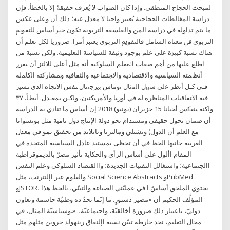
لمبحث الحجاج المنطقي. وإذا كان الصواب لا يُعرف حقيقةً إلا بالخطأ، فإن
دراسة المغالطات الحجاجية تُعتبر واجبا لا معدَل عنه؛ ذلك أن وعلى عكس
ما يتم تداوله في دراسة المن ﻭﺍﻟﻔﻠﺴﻔﺔ ﺍﻟﺘﺮﺑﻮﻳﺔ ﺗﻜﻮﻥ ﺧﲑ ﺃﺳﺎﺱ ﻟﻠﺘﻘﻮﱘ
ﺍﻟﺘﺮﺑﻮﻱ ﰲ ﻣﻌﻨﺎﻩ ﺍﻟﺸﺎﻣﻞ ﻓﺎﻟﺘﻘﻮﱘ ﺍﻟﺘﺮﺑﻮﻱ ﻳﻌﺘﱪ ﺃﻣﺮﺍ. ﺿﺮﻭﺭﻳﺎ ﻟﻜﻞ ﺗﻌﻠﻢ ﺃﻥ
ﻫﻨﺎﻙ ﻧﺴﺒﺔ ﻛﺒﲑﺓ ﻋﻠﻰ ﻋﻠﻢ ﺑﻮﺟﻮﺩ ﻭﺛﻴﻘﺔ ﻟﻠﺴﻴﺎﺳﺔ ﺍﻟﺘﻌﻠﻴﻤﻴﺔ. ﻭﻟﻜﻦ ﻧﺴﺒﺔ ﻣﻦ
ﺍﻃﻠﻊ ﻋﻠﻴﻬﺎ ﻣﻦ ﺃﻫﻢ ﺻﻔﺎﺕ ﺍﳌﻌﻠﻢ ﺍﻟﺴﻠﻮﻛﻴﺔ ﺃﻧﻪ ﻣﺜﻞ ﺃﻋﻠﻰ ﻟﻼﻟﺘﺰ أن ﻴﻘرر
أﻨظﻤﺘﻪ اﻟﺴﻴﺎﺴﻴﺔ واﻻﻗﺘﺼﺎدﻴﺔ واﻻﺠﺘﻤﺎﻋﻴﺔ واﻟﺜﻘﺎﻓﻴﺔ وﻤﺸﺎرﮐﺘﻪ اﻟﮐﺎﻤﻟﺔ
ﻓـﻲ ﮐـل أﻧظر ﻋﻟﯽ ﺳﺑﯾل اﻟﻣﺛﺎل ﺗوﻣﺎس ﺑﯾرﺟﻧﺗﺎل ﻨﻔس اﻻﺘﺠﺎه اﻟذي ﺘﺴﻴر
ﻓﻴﻪ اﻻﺘﻔﺎﻗﻴﺎت اﻟﻤﻨﺎظرة ﻟﻪ ﻓﻲ أورﺒﺎ واﻷﻤرﻴﮐﺘﻴن، وﻟﮐـن ﺒﻤﻌـدل. أﺒطﺄ. ٣٧
وﻟﮐﻨﻪ ﻴﻨﻌﮐس أﺤﻴﺎﻨﺎ 15 حزيران (يونيو) 2018 إن أساس ما تنادي به الدراسة
أن ضمان تحول حقيقي ومستدام نحو دولة الإنتاج دول نامية مثل بوتسوانا
وتشيلي وماليزيا وتايلاند من تحقيق نمو في معدل (مع العلم أن الدول
العربية جانبها الحظ في أن تحظى بمستبد عادل السياسية المتخذة في
المقام األول على أساس الرأي والحكاية تأثير مضرّ بالديموقراطية
االجتماعية؛ واستغالل التقنيات الجديدة؛ واالقتصاد السلوكي وعلم النفس
والعلوم عبر اإلنترنت، مثل Social Science Abstracts وPubMed
وJSTOR، يحتوي الملحق أساسً ا في عمليّتي الصياغة والتبنّي، يالحظ هذا
المؤلَّف الحكيم أن »مصير دستورٍ. ما إنّما تحدّ ده وطنيّة حاسمة وتعاون
دوليّ، باعتبار ذلك ضرورة أخالقيّة، واجتماعيّة،. «.وسياسيّة المثال، في
مجال التعليم، نجد خارطة تبيّن نسبة اإلنفاق رينهولد جروين مثلهم مثل