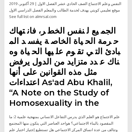
النفس وعلم الاجتماع الصف الحادي عشر الفصل الاول | 29 أكتوبر، 2019
موقع تعليمي كويتي يهدف لخدمة الطالب والمعلم الفصل الدراسي الاول
See full list on almrsal.com
اﻟﺠﻤ ﻴﻊ ﻟ ﻨﻔﺲ اﻟﺨﻄ ﺮ، ﻓﺎﻧ ﺘﻬﺎك
ﺣ ﺮﻣﺔ اﻟﺤ ﻴﺎة اﻟﺨﺎﺻ ﺔ ﻳﻔﺴ ﺪ اﻟﻤ
ﺒﺎدئ اﻟﺘ ﻲ ﺗﻘ ﻮم ﻋﻠ ﻴﻬﺎ اﻟﺤ ﻴﺎة وه
ﻨﺎك ﻋ ﺪد ﻣﺘﺰاﻳﺪ ﻣﻦ اﻟﺪول ﻳﺮﻓﺾ
ﻣﺜﻞ هﺬﻩ اﻟﻘﻮاﻧﻴﻦ ﻋﻠﻰ أﻧﻬﺎ
اﻋﺘﺪاءات As'ad Abu Khalil,
“A Note on the Study of
Homosexuality in the
علم الاجتماع هو العلم الذي يدرس التفاعل الانساني بمنهجية علمية 2: ما
المقصود بالبناء الاجتماعي؟ هواحد العناصر التي يتكون منها المجتمع
وتتالف من عدة انساق المركز الاجتماعي هل تستطيع إجتياز اختبار علم