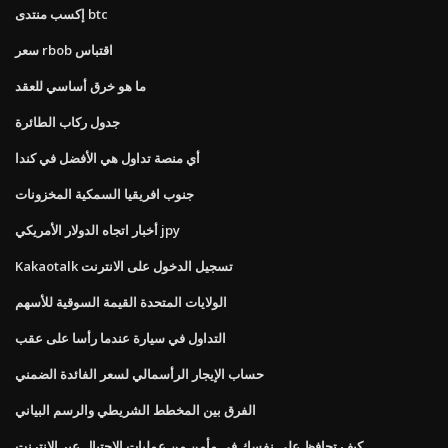
إكسب منتدى btc
سعر rbob اقتباس
ما هو خرق أساسي للعقد
جدول ركاب الطائرة
أي منصة تداول هي الأفضل في كندا
جنوب افريقيا السمكية المخزونات
أخبار اتجاه الدولار الأمريكي jpy
Kakaotalk تسجيل الدخول على الانترنت
الولايات المتحدة القيمة السوقية للأسهم
التداول في سيارة عندما رأسا على عقب
حساب الإيجار الرأسمالي لسعر الفائدة الضمني
الفرق بين المخطط الشريطي والرسم البياني
كيف تحافظ على نفسك في مأمن من عمليات الاحتيال عبر الإنترنت