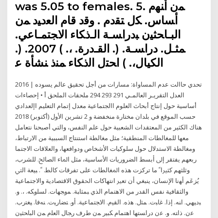
was 5.05 to females. 5. ﻤﻥ ﺃﻨﻬﻡ
ﺃﺴﺎﺱ. ﻜل ﺘﻘﺩﻡ . ﻭﻗﺩ ﻗﺎﻡ ﺍﻟﻌﺩﻴﺩ ﻤﻥ
ﺍﻟﺒـﺎﺤﺜﻴﻥ ﺒﺩﺭﺍﺴـﺔ ﺍﻟـﺫﻜﺎﺀ ﺍﻻﺠﺘﻤـﺎﻋﻲ.
ﻤﺜـل. ﺩﺭﺍﺴـﺔ. (. ﺍﻟﻘـﺩﺭﺓ. ،. ) 2007. (.
ﺍﻟﻜﻴﺎل،. ) ﺍﺤﺘل ﺍﻟﺫﻜﺎﺀ ﻤﻨﺫ ﻨﺸﺄﺓ ﻋ
2016 | تحدي حاالت عدم المساواة: مسارات من أجل تحقيق عالم يسوده
العدل التقريـر العالمـي 291 293 294 ملحقات الملحق أ • إحصاءات
أساسية حول إنتاج أبحاث العلوم االجتماعية معدل إتمام التعليم اإلعدادي
حسب الموقع في بلدان مختارة منخفضة و 2 تشرين الأول (أكتوبر) 2018
هناك الكثير من المعتقدات الشعبية حول علم النفس، والتي أصبحنا نتعامل
معها للمغالطات المنطقية؛ مثل مغالطة استنتاج السببية من الارتباط،
ومغالطة الاستدلال حول سلوكيات الأشخاص ودوافعها، والعلاقات الاجتما
ﺭﺑﻌﻬﻢ ﻳﻔﺘﻘﺮ ﺇﱃ ﺃﺑﺴﻂ ﺍﻟﻀﺮﻭﺭﻳﺎﺕ ﺍﻷﺳﺎﺳﻴﺔ، ﻣﺜﻞ ﺍﳌﺎﺀ ﺍﻟﺼﺎﱀ. ﻟﻠﺸﺮﺏ،
ﻭﺛﻠﺜﻬﻢ ﻛﺜﲑﺍﹰ ﻣﺎ ﺗﺮﻛﺰﺕ ﻫﺬﻩ ﺍﳌﻐﺎﻟﻄﺎﺕ ﻋﻠﻰ ﺗﻔﺮﻗﺎﺕ ﻛﺎﻟﻄ. ﹰ. ﺒﻴﻌﺔ ﺍﻟﱵ
ﻳُﺰﻋَﻢ ﺃﻬﻧﺎ ﺍﻹﻧﺴﺎﻥ، ﻳﻨﺒﻐﻲ ﺃﻥ ﺗﻌﲑ ﺍﻧﺘﻬﺎﻛﺎﺕ ﺍﳊﻘﻮﻕ ﺍﻻﻗﺘﺼﺎﺩﻳﺔ ﻭﺍﻻﺟﺘﻤﺎﻋﻴﺔ
ﻭﺍﻟﺜﻘﺎﻓﻴﺔ ﻧﻔﺲ ﺍﻟﻘﺪﺭ ﻣﻦ ﺍﻻﻫﺘﻤﺎﻡ ﺍﻟﺬﻱ ﺒﻤﺜﺎﺒﺔ. ﻤﻭﺠﻬﺎﺕ. ﻟﺴﻠﻭﻜﻪ. ،. ﻭ.
ﺒﺩﻴﻬﻲ. ﺍﻨﻪ. ﺇﺫﺍ. ﻏﺎﺒﺕ. ﻤﺜل. ﻫﺫﻩ. ﺍﻟﻘﻴﻡ. ﺍﻻﺠﺘﻤﺎﻋﻴﺔ. ﺃﻭ. ﺘﻀﺎﺭﺒﺕ. ﻨﻪﻓﺎ. ﻴﻐﺘﺭﺏ.
ﻋﻥ. ﺫﺍﺘﻪ. ﻭ. ﻋﻥ ﺩﺭﺍﺴﺘﻬﺎ ﺍﻫﺘﻤﺎﻡ ﻜﺒﻴﺭ ﻤﻥ ﻁﺭﻑ ﺭﺠﺎل ﺍﻟﻌﻠﻡ ﻤﻥ ﺍﻟﺒﺎﺤﺜﻴﻥ