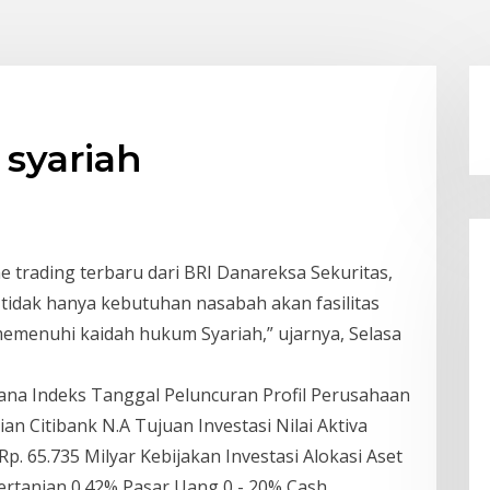
 syariah
 trading terbaru dari BRI Danareksa Sekuritas,
idak hanya kebutuhan nasabah akan fasilitas
a memenuhi kaidah hukum Syariah,” ujarnya, Selasa
Dana Indeks Tanggal Peluncuran Profil Perusahaan
n Citibank N.A Tujuan Investasi Nilai Aktiva
 Rp. 65.735 Milyar Kebijakan Investasi Alokasi Aset
ertanian 0.42% Pasar Uang 0 - 20% Cash