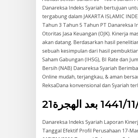
Danareksa Indeks Syariah bertujuan unt
tergabung dalam JAKARTA ISLAMIC INDEX (“
Tahun 3 Tahun 5 Tahun PT Danareksa I
Otoritas Jasa Keuangan (OJK). Kinerja ma
akan datang. Berdasarkan hasil penelitia
sebuah kesimpulan dari hasil pembuktian
Saham Gabungan (IHSG), BI Rate dan Juml
Bersih (NAB) Danareksa Syariah Berimba
Online mudah, terjangkau, & aman ber
ReksaDana konvensional dan Syariah terb
2114 بعد الهجرة
Danareksa Indeks Syariah Laporan Kiner
Tanggal Efektif Profil Perusahaan 17-Ma