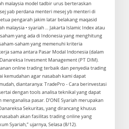
ah malaysia model tadbir urus berteraskan
 mesej yab perdana menteri mesej yb menteri di
ketua pengarah jakim latar belakang maqasid
h malaysia • syariah … Jakarta Islamic Index atau
ks saham yang ada di Indonesia yang menghitung
s saham-saham yang memenuhi kriteria
 kerja sama antara Pasar Modal Indonesia (dalam
PT Danareksa Invesment Management (PT DIM).
ai kemudahan agar nasabah kami dapat
mudah, diantaranya: TradePro - Cara berinvestasi
ertai dengan tools analisa teknikal yang dapat
m menganalisa pasar. D’ONE Syariah merupakan
 Danareksa Sekuritas, yang dirancang khusus
asabah akan fasilitas trading online yang
um Syariah,” ujarnya, Selasa (8/12).