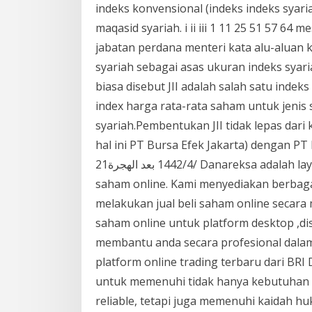
indeks konvensional (indeks indeks syari
maqasid syariah. i ii iii 1 11 25 51 57 64
jabatan perdana menteri kata alu-aluan 
syariah sebagai asas ukuran indeks syaria
biasa disebut JII adalah salah satu inde
index harga rata-rata saham untuk jeni
syariah.Pembentukan JII tidak lepas dari
hal ini PT Bursa Efek Jakarta) dengan 
21‏‏/4‏‏/1442 بعد الهجرة Danareksa adalah layanan online trading terbaik dan penyedia trading
saham online. Kami menyediakan berbag
melakukan jual beli saham online secara 
saham online untuk platform desktop ,dis
membantu anda secara profesional dala
platform online trading terbaru dari BRI
untuk memenuhi tidak hanya kebutuhan n
reliable, tetapi juga memenuhi kaidah huk