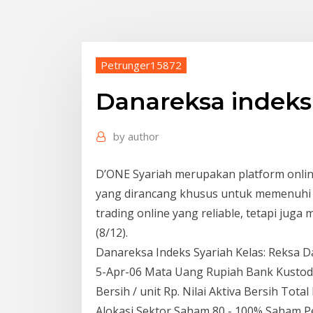
Petrunger15872
Danareksa indeks
by
author
D’ONE Syariah merupakan platform online
yang dirancang khusus untuk memenuhi t
trading online yang reliable, tetapi jug
(8/12).
Danareksa Indeks Syariah Kelas: Reksa 
5-Apr-06 Mata Uang Rupiah Bank Kustodia
Bersih / unit Rp. Nilai Aktiva Bersih Total
Alokasi Sektor Saham 80 - 100% Saham P