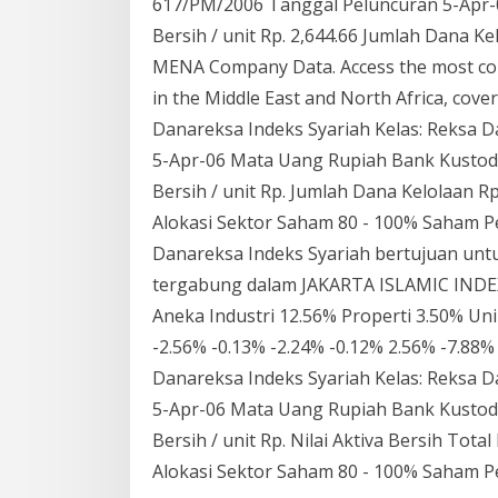
617/PM/2006 Tanggal Peluncuran 5-Apr-0
Bersih / unit Rp. 2,644.66 Jumlah Dana Kel
MENA Company Data. Access the most com
in the Middle East and North Africa, coveri
Danareksa Indeks Syariah Kelas: Reksa 
5-Apr-06 Mata Uang Rupiah Bank Kustodia
Bersih / unit Rp. Jumlah Dana Kelolaan Rp
Alokasi Sektor Saham 80 - 100% Saham P
Danareksa Indeks Syariah bertujuan unt
tergabung dalam JAKARTA ISLAMIC INDEX (
Aneka Industri 12.56% Properti 3.50% Uni
-2.56% -0.13% -2.24% -0.12% 2.56% -7.88%
Danareksa Indeks Syariah Kelas: Reksa 
5-Apr-06 Mata Uang Rupiah Bank Kustodia
Bersih / unit Rp. Nilai Aktiva Bersih Total
Alokasi Sektor Saham 80 - 100% Saham P