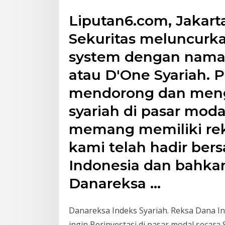
Liputan6.com, Jakart
Sekuritas meluncurka
system dengan nama 
atau D'One Syariah. 
mendorong dan men
syariah di pasar moda
memang memiliki rek
kami telah hadir ber
Indonesia dan bahka
Danareksa …
Danareksa Indeks Syariah. Reksa Dana I
ingin Berinvestasi di pasar modal secar