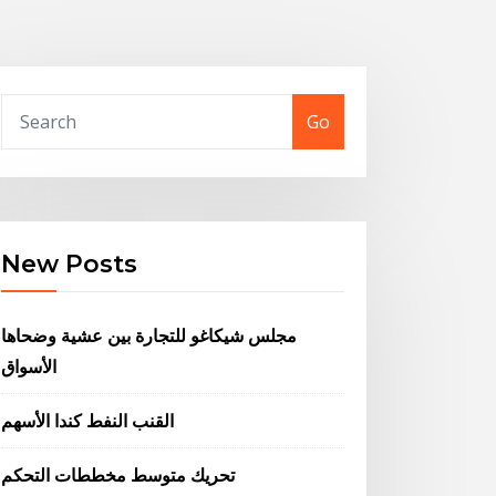
Go
New Posts
مجلس شيكاغو للتجارة بين عشية وضحاها
الأسواق
القنب النفط كندا الأسهم
تحريك متوسط ​​مخططات التحكم