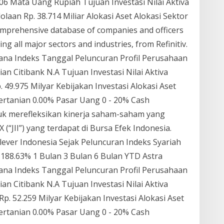
6 Mata Uang Rupiah Tujuan Investasi Nilai Aktiva
olaan Rp. 38.714 Miliar Alokasi Aset Alokasi Sektor
prehensive database of companies and officers
ng all major sectors and industries, from Refinitiv.
Dana Indeks Tanggal Peluncuran Profil Perusahaan
n Citibank N.A Tujuan Investasi Nilai Aktiva
. 49.975 Milyar Kebijakan Investasi Alokasi Aset
ertanian 0.00% Pasar Uang 0 - 20% Cash
uk merefleksikan kinerja saham-saham yang
“JII”) yang terdapat di Bursa Efek Indonesia.
lever Indonesia Sejak Peluncuran Indeks Syariah
 188.63% 1 Bulan 3 Bulan 6 Bulan YTD Astra
Dana Indeks Tanggal Peluncuran Profil Perusahaan
n Citibank N.A Tujuan Investasi Nilai Aktiva
 Rp. 52.259 Milyar Kebijakan Investasi Alokasi Aset
ertanian 0.00% Pasar Uang 0 - 20% Cash