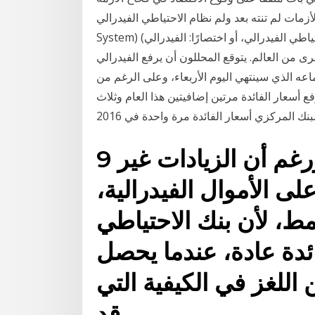
نته بعد ولم نظام الاحتياطي الفيدرالي (بالإنجليزية: Federal Reserve
System) (ويعرف أيضًا باسم الاحتياطي الفيدرالي، أو اختصارًا: الفيدرالي) جهاز حكومي فيدرالي، يعمل في
رى من العالم. يتوقع المحللون أن يرفع الفيدرالي
 مرة في 10 سنوات خلال اجتماعه الذي سينتهي اليوم الأربعاء، وعلى الرغم من
أسعار الفائدة مرتين إضافيتين هذا العام وثلاث
9 تموز (يوليو) 2019 ورغم أن الزيادات غير
لى الأموال الفيدرالية،
نمط، لأن بنك الاحتياطي
ائدة عادة، عندما يحصل
للغز في الكيفية التي
قد