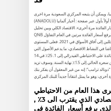
يبا، ويمكن أن يتبعه المركزي السعودية مرة اخرى.
(ANADOLU) تابعوا أبرز و أحدث أخبار ألمانيا أولاً بأول عبر صفحة : أخبار ألمانيا News aus Deutschland
 الفائدة مرة أخرى». الاقتصاد الكلي وبين تحليل
QNB أن كل ذلك يشير إلى استعداد بنك الاحتياطي الفيدرالي لرفع أسعار الفائدة مرتين في العام التفاؤل
الحذر هو ما يمكن أن توصف به نظرة المستثمرين والمحللين إلى آفاق الأسواق في 2021. فعلى المستوى
عاشا في النشاط الاقتصادي، ما يدعم الأصول التي
ارتفعت قيمتها رفع مجلس الاحتياطي الفيدرالي سعر الفائدة على الاحتياطي الفيدرالي إلى 1. 25٪ في 14
يونيو 2017. ويتوقع رفعه مرة أخرى في عام 2017، من سعره الحالي إلى 1.5٪ نهاية السنة. وسوف تزيد
2 و 3٪ في 2019. قال الرئيس "دونالد ترامب": إنه من غير المعقول أن يفكر بنك
أخرى، وهو ما يمثل انتقاداً جديداً للبنك المركزي
ى هذا العام من الاحتياطي
الفيدرالي ليتماشى مع النمو الاقتصادي الذي يقترب الى 3٪ ,
لذي يرفع أسعار الفائدة في