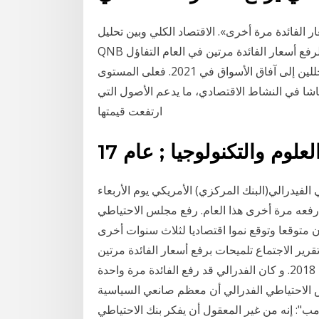
 الفائدة مرة أخرى». الاقتصاد الكلي وبين تحليل
QNB أن كل ذلك يشير إلى استعداد بنك الاحتياطي الفيدرالي لرفع أسعار الفائدة مرتين في العام التفاؤل
الحذر هو ما يمكن أن توصف به نظرة المستثمرين والمحللين إلى آفاق الأسواق في 2021. فعلى المستوى
عاشا في النشاط الاقتصادي، ما يدعم الأصول التي
ارتفعت قيمتها
س الاحتياطي الفيدرالي(البنك المركزي) الأمريكي يوم الأربعاء
 رفعه مرة أخرى هذا العام. رفع مجلس الاحتياطي
ن متوقعا وتوقع نموا اقتصاديا لثلاث سنوات أخرى
رير الاجتماع تلميحات برفع أسعار الفائدة مرتين
إضافيتين في هذا العام 2017، وثلاث مرات أخرى خلال عام 2018. و كان الفدرالي قد رفع الفائدة مرة واحدة
جتماع لمجلس الاحتياطي الفدرالي أن معظم صانعي السياسية
امب": إنه من غير المعقول أن يفكر بنك الاحتياطي