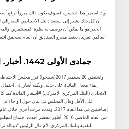
وإذا استمر هذا التحسن، فسوف يكون ذلك مبرراً لرفع أسعار
العالمي تقريبا، يعتقد مديرو الصناديق أن العام سيحقق انت
17 جمادى الأولى 1442. أخبار. العلوم والتكنولوجيا ; عام
واشنطن 20 سبتمبر 2017(شينخوا) قرر مجل
إبقاء معدل الفائدة على حاله، ولكنه أشار إلى احتمال
الاتحادي (البنك المركزي الأميركي) #أسعار_الفائدة كما كا
على الأقل.وقال المجلس في بيان حول ا و جاء في تق
في العام الماضي 2016. أظهر محضر أحدث ا
النقدية بالبنك المركزي الأم قال الرئيس "دونالد تر