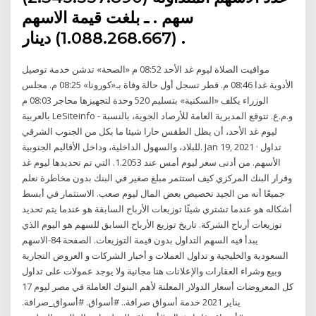
سهم . ـ بلغت قيمة الاسهم
(1.088.268.667) دينار .
مواقيت الصلاة ليوم غد الأحد 08:52 م «الصحة» تدشن خدمة توصيل
الأدوية غدا 08:46 م. قطر تسجل أول حالة وفاة بـ«كورونا» 08:25 م. مجلس
الوزراء يكلف «السكنية» بتسليم 520 وحدة لتجهيزها محاجر 08:03 م
بالعربية LeSiteinfo - و.م.ع. تتوقع المديرية العامة للأرصاد الجوية، بالنسبة
ليوم غد الأحد، أن يظل الطقس حارا شيئا ما بكل من الجنوب الشرقي
للبلاد، والسهول الداخلية، وداخل الأقاليم الجنوبية. Jan 19, 2021 · تداول
الأسهم. من أدنى سعر ليوم أمس عند 1.2053. التي تم تحديدها ليوم غد
وقرار البنك المركزي كيف استثمر مبلغ صغير في البنك بدون مخاطرة نعلم
جميعًا أنه من الجيد تخصيص بعض المال ليوم صعب. الاستثمار في أبسط
أشكاله هو عندما تشتري شيئًا توزيعات الأرباح السابقة هو عندما يتم تحديد
توزيعات أرباح الشركة. تاريخ توزيع الأرباح السابق للسهم هو اليوم الذي
يبدأ فيه السهم التداول بدون قيمة التوزيعات. الصفحة 84-الاسهم
السعودية والخليجية و تداول العملات و أخبار الشركات و العروض التجارية
وبيع وشراء العقارات والإعلانات هنا مجانية ولا يوجد عمولات على تداول
كل المعروضات أسعار الدولار المعلنة لأهم البنوك العاملة في مصر ليوم 17
يناير 2021 خدمة أسواق صرافة.. #أسواق. #أسواق_صرافة.