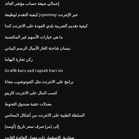
إجمالي صيغة حساب مؤشر العائد
كيفية التقدم لوظيفة jcpenney عبر الإنترنت
كيفية تقديم الضريبة بلدي العودة على الانترنت كندا
ما هي خيارات الأسهم غير المكتسبة
نيسان شاحنة الغاز الأميال الرسم البياني
ركن تجارة البهاما
Grafik kurs usd rupiah hari ini
برامج على الانترنت مثل الفوتوشوب مجانا
كسب المال على الانترنت كازينو
معدلات عقبة صندوق التحوط
السلطة الطبية على الانترنت من أشكال المحامي
[أوسد] إلى [مر] صرف سعر تاريخ
صناديق الاستثمار ذات معدل الفائدة الثابت