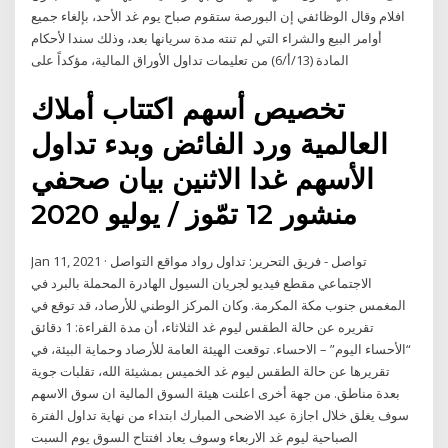
افلام وقال الوظائفي إن البورصة ستقوم صباح يوم غد الأحد، بإلغاء جميع
أوامر البيع والشراء التي لم تنته مدة سريانها بعد، وذلك سندا لأحكام
المادة (13/أ/6) من تعليمات تداول الأوراق المالية، مؤكداً على
تخصيص أسهم اكتتاب أملاك
العالمية ورد الفائض وبدء تداول
الأسهم غدا الاثنين بيان صحفي
منشور 12 تمّوز / يوليو 2020
Jan 11, 2021 · تواصل - فريق التحرير: تداول رواد مواقع التواصل
الاجتماعي مقطع فيديو لجريان السيول الهادرة المحملة بالبرد في
المغمس جنوب مكة المكرمة. وكان المركز الوطني للأرصاد، قد توقع في
تقريره عن حالة الطقس ليوم غد الثلاثاء، أن مدة القراءة: 1 دقائق
“الأحساء اليوم” – الاحساء. توقعت الهيئة العامة للأرصاد وحماية البيئة، في
تقريرها عن حالة الطقس ليوم غد الخميس بمشيئة الله، تقلبات جوية
بعدة مناطق. من جهة أخرى اعلنت هيئة السوق المالية ان سوق الاسهم
سوف يغلق خلال اجازة عيد الاضحى المبارك ابتداء من نهاية تداول الفترة
الصباحية ليوم غد الاربعاء وسوف يعاد افتتاح السوق يوم السبت