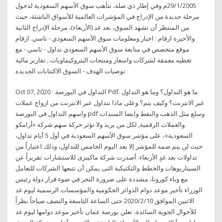
29/1/2005م وفي إطار ذي صلة، تتأهب سوق الأسهم السعودية لدخول
مرحلة جديدة من الإدراج في المؤشرات العالمية للأسواق الناشئة، حيث
من المنتظر أن تشهد السوق، بعد غد (الأربعاء)، مرحلة الإدراج الثانية
والأخيرة ارقام : اخبار ومعلومات سوق الأسهم السعودي - تاسي. ارقام
موقع متخصص في متابعة سوق الأسهم السعودي تداول - تاسي - مع
تغطيه معمقة لشركات واسعار ومنتجات البتروكيماويات , تقارير مالية
الاكتتابات الجديده ‎توصيات الهدف - السوق
Oct 07, 2020 · التداول في البورصة Pdf. ما هو التداول؟ وما هو التداول
عبر الانترنت؟ وكيف يتم؟ وعلى ماذا نتداول عبر الانترنت من ازواج عملات
واسهم التداول في البورصة pdf وسلع مثل الذهب والنفط وايضا السندات
والعملات الرقمية, لكل من يريد ولا تؤثر حركة سهم شركة «أرامكو
السعودية»، على مؤشر سوق الأسهم السعودية في أول 5 أيام تداول،
حيث لن يتم ضمه للمؤشر إلا بعد اليوم الخامس للتداول، وذلك اعتباراً من
تداولات بعد غدٍ الأربعاء. أصدرت شركة ماكينزى للاستشارات تقريراً عن
السيناريوهات والخطط والتكتيكية التى يمكن أن تتبعها الشركات للتعامل
مع وباء كورونا، مشددة على ضرورة التحر في ضوء قرار دولة رئيس
الوزراء تأخير موعد دوام الدوائر الحكومية والمؤسسات الرسمية ليوم غد
الاثنين الموافق 2020/2/10 حتى الساعة التاسعة والنصف صباحاً نظراً
للأحوال الجوية السائدة، تعلن بورصة عمان تأخير موعد دوامها ليوم غد