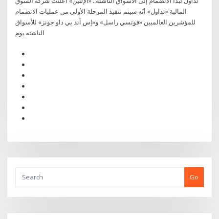
تداول تبدأ الانضمام إلى الأسواق الناشئة.. «الإثنين» أعلنت شركة السوق
المالية «تداول» أنّه سيتم تنفيذ المرحلة الأولى من عمليات الانضمام
للمؤشرين العالميين «فوتسي راسل» و«إس آند بي داو جونز» للأسواق
الناشئة يوم
Go