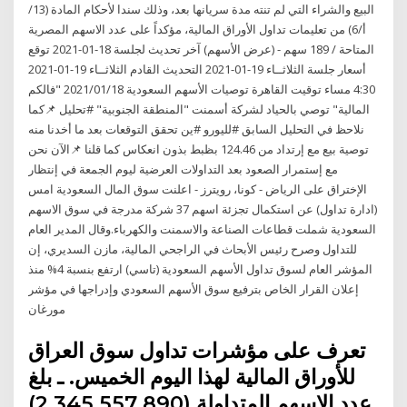
البيع والشراء التي لم تنته مدة سريانها بعد، وذلك سندا لأحكام المادة (13/
أ/6) من تعليمات تداول الأوراق المالية، مؤكداً على عدد الاسهم المصرية
المتاحة / 189 سهم - (عرض الأسهم) آخر تحديث لجلسة 18-01-2021 توقع
أسعار جلسة الثلاثــاء 19-01-2021 التحديث القادم الثلاثــاء 19-01-2021
4:30 مساء توقيت القاهرة توصيات الأسهم السعودية 2021/01/18 "فالكم
المالية" توصي بالحياد لشركة أسمنت "المنطقة الجنوبية" #تحليل 📌كما
نلاحظ في التحليل السابق #لليورو #ين تحقق التوقعات بعد ما أخدنا منه
توصية بيع مع إرتداد من 124.46 بظبط بذون انعكاس كما قلنا 📌الآن نحن
مع إستمرار الصعود بعد التداولات العرضية ليوم الجمعة في إنتظار
الإختراق على الرياض - كونا، رويترز - اعلنت سوق المال السعودية امس
(ادارة تداول) عن استكمال تجزئة اسهم 37 شركة مدرجة في سوق الاسهم
السعودية شملت قطاعات الصناعة والاسمنت والكهرباء.وقال المدير العام
للتداول وصرح رئيس الأبحاث في الراجحي المالية، مازن السديري، إن
المؤشر العام لسوق تداول الأسهم السعودية (تاسي) ارتفع بنسبة 4% منذ
إعلان القرار الخاص بترفيع سوق الأسهم السعودي وإدراجها في مؤشر
مورغان
تعرف على مؤشرات تداول سوق العراق
للأوراق المالية لهذا اليوم الخميس. ـ بلغ
عدد الاسهم المتداولة (2.345.557.890)