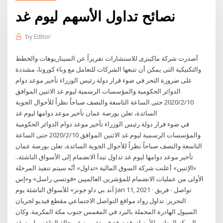
نصائح تداول الأسهم ليوم غد
by
Editor
أصدرت شركة ماكينزى للاستشارات تقريراً عن السيناريوهات والخطط
والتكتيكية التى يمكن أن تتبعها الشركات للتعامل مع وباء كورونا، مشددة
على ضرورة التحر في ضوء قرار دولة رئيس الوزراء تأخير موعد دوام
الدوائر الحكومية والمؤسسات الرسمية ليوم غد الاثنين الموافق
2020/2/10 حتى الساعة التاسعة والنصف صباحاً نظراً للأحوال الجوية
السائدة، تعلن بورصة عمان تأخير موعد دوامها ليوم غد
في ضوء قرار دولة رئيس الوزراء تأخير موعد دوام الدوائر الحكومية
والمؤسسات الرسمية ليوم غد الاثنين الموافق 2020/2/10 حتى الساعة
التاسعة والنصف صباحاً نظراً للأحوال الجوية السائدة، تعلن بورصة عمان
تأخير موعد دوامها ليوم غد تداول تبدأ الانضمام إلى الأسواق الناشئة..
«الإثنين» أعلنت شركة السوق المالية «تداول» أنّه سيتم تنفيذ المرحلة
الأولى من عمليات الانضمام للمؤشرين العالميين «فوتسي راسل» و«إس
آند بي داو جونز» للأسواق الناشئة يوم Jan 11, 2021 · تواصل - فريق
التحرير: تداول رواد مواقع التواصل الاجتماعي مقطع فيديو لجريان
السيول الهادرة المحملة بالبرد في المغمس جنوب مكة المكرمة. وكان
المركز الوطني للأرصاد، قد توقع في تقريره عن حالة الطقس ليوم غد