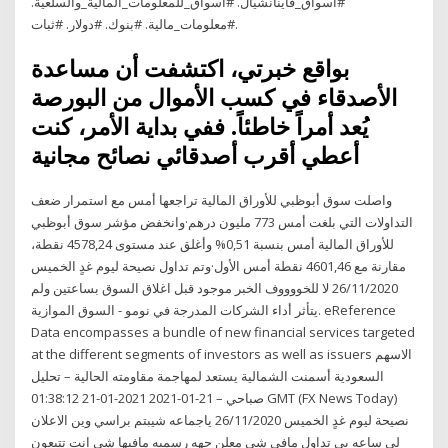
#أسواق_فاينانشيال. #أسواق_للمعلومات_المالية_والسلعية.
#معلومات_مالية. #بنوك. #دولار. #ثبات.
بواقع خبرتي، اكتشفت أن مساعدة
الأصدقاء في كسب الأموال من البورصة
يُعد أمراً خاطئاً. ففي بداية الأمر، كنت
أعطي أقرب أصدقائي نصائح مجانية
واصلت سوق أبوظبي للأوراق المالية تراجعها أمس مع استمرار ضعف
التداولات التي بلغت أمس 773 مليون درهم·وانخفض مؤشر سوق أبوظبي
للأوراق المالية أمس بنسبة 0,51% وأغلق عند مستوى 4578,24 نقطة،
مقارنة مع 4601,46 نقطة أمس الأول·وتم تداول نصيحة ليوم غدٍ الخميس
26/11/2020 لا للخووووف الخبر موجود قبل اغلاق السوق بساعتين ولم
يتأثر أداء الشركات المدرجة في نومو - السوق الموازية. eReference
Data encompasses a bundle of new financial services targeted
at the different segments of investors as well as issuers الاسهم
السعودية أسمنت الشمالية يستعد لمهاجمة مقاومته الحالية – تحليل
صباحي – 21-01-2021 2021-01-21 01:38:12 GMT (FX News Today)
نصيحة ليوم غدٍ الخميس 26/11/2020 ياجماعه شيبتم براسي وين الاعلان
لى ساعه بي تداول مافي شي معلن جهه رسميه مافيها شي انت تتبعون