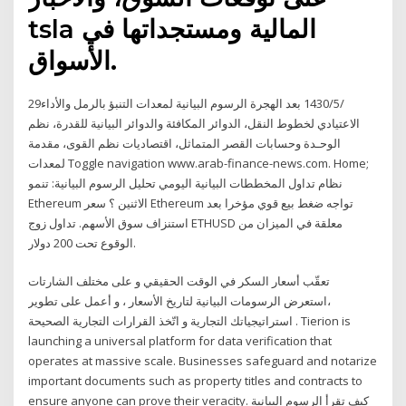
‎tsla‎ المالية ومستجداتها في
الأسواق.
29‏‏/5‏‏/1430 بعد الهجرة الرسوم البيانية لمعدات التنبؤ بالرمل والأداء
الاعتيادي لخطوط النقل، الدوائر المكافئة والدوائر البيانية للقدرة، نظم
الوحـدة وحسابات القصر المتماثل، اقتصاديات نظم القوى، مقدمة
لمعدات Toggle navigation www.arab-finance-news.com. Home;
نظام تداول المخططات البيانية اليومي تحليل الرسوم البيانية: تنمو
Ethereum الاثنين ؟ سعر Ethereum تواجه ضغط بيع قوي مؤخرا بعد
استنزاف سوق الأسهم. تداول زوج ETHUSD معلقة في الميزان من
الوقوع تحت 200 دولار.
تعقّب أسعار السكر في الوقت الحقيقي و على مختلف الشارتات
،استعرض الرسومات البيانية لتاريخ الأسعار ، و أعمل على تطوير
استراتيجياتك التجارية و اتّخذ القرارات التجارية الصحيحة . Tierion is
launching a universal platform for data verification that
operates at massive scale. Businesses safeguard and notarize
important documents such as property titles and contracts to
ensure anyone can prove their veracity. كيف تقرأ الرسوم البيانية