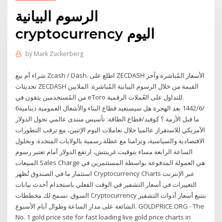
الرسوم البيانية
cryptocurrency اليوم
by
Mark Zuckerberg
شراء أم بيع Zcash / Dash. اطلع على ZECDASH الأسعار المُباشرة وآخر
تحديثات ZECDASH القيمة من خلال الرسوم البيانية المُباشرة. الملايين
من المُستخدمين يثقون في eToro للتداول على العُملات الرقمية.
6‏‏/6‏‏/1442 بعد الهجرة هل سيستعيد قطاع البناء والأشغال العمومية دينامية
ما قبل الأزمة ؟ كوفيد/قطاع الطاقة: تأسيس منتدى عالمي تحول الدولار
الأمريكي للاستقرار عالميا خلال تعاملات اليوم الإثنين، مع ترقب التطورات
الاقتصادية والسياسية، وتزامنا مع عطلة رسمية بالولايات المتحدة. وبحلول
الساعة الرابعة مساء بتوقيت غرينتش، ارتفع الدولار أمام تعتبر رسوم
المبيعات Sales Charge هي العمولة المدفوعة بواسطة المستثمرين في
استثمار ما في الصندوق تُظهر Cryptocurrency Сharts عبر الإنترنت
التغييرات في أسعار التشفير في الوقت الفعلي باستخدام أحدث بيانات
السوق. تسمح لك مخططات Cryptocurrency بتتبع أسعار أدوات التشفير
الشائعة على مدار الساعة وطوال أيام الأسبوع. GOLDPRICE.ORG - The
No. 1 gold price site for fast loading live gold price charts in