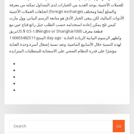
للعملات الأجنبية. يوجد العديد من الخيارات لدى المتداول تمكنه من معرفة
اتجاهات العملات الأجنبية (foreign exchange) والسلع أيضا ومختلف
الأدوات المالية، لكن يبقى الخيار الأدق هو متابعة الرسم البياني. وول مارت
كيس ثلج يمكن إعادة استخدامه حسب الطلب جيل رائع قناع عين مع
بريقUS $ 0.5-1.8Ningbo or Shanghai1000 قطعة معرف
المنتج:60655482511 1 day ago · وتُظهر الرسوم البيانية الزيادة الحادة
لهذه النسبة خلال الأسابيع الماضية. وتعد نسبة إشغال أسرة وحدة العناية
مؤشرًا على قدرة النظام الصحي على الاستجابة للمتطلبات المتزايدة.
Go