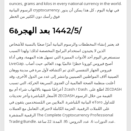
ounces, grams and kilos in every national currency in the world.
الرسوم البيانية cryptocurrency. في نهاية اليوم ، كل هذا يمكن أن يدور
فوق رأسك دون الكثير من الخطر
6‏‏/5‏‏/1442 بعد الهجرة
قد يعتبر إنشاء المخططات والرسوم البيانية أمرًا صعبًا بالنسبة للأشخاص
الذين لا يجيدون استخدام البرامج المخصصة لذلك؛ ولهذا السبب
سنستعرض اليوم أحد الأدوات المميزة التي تسهل هذه المهمة، وهي أداة
LiveGap. أصبح فيروس كورونا خطرًا عالميًا يهدد العالم، حيث أصاب
فيروس الجهاز التنفسي الذي تم اكتشافه لأول مرة في مدينة ووهان
الصينية آلاف المواطنين الصينيين وانتشر إلى عدد من الدول الأخرى، وقد
أعلنت منظمة الصحة العالمية أن العدوى السريعة الحركة، التي تسبب
أعراضًا شبيهة بالالتهاب شراء أم بيع Zcash / Dash. اطلع على ZECDASH
الأسعار المُباشرة وآخر تحديثات ZECDASH القيمة من خلال الرسوم
البيانية المُباشرة. الملايين من المُستخدمين يثقون في eToro للتداول
على العُملات الرقمية. الحزمة الكاملة لاحتراف التعامل مع العملات
الرقمية المشفرة The Complete Cryptocurrency Professional
Trading Bundle. عدد الدورات: 6. عدد الدروس: 95. المدة: 22 ساعة.