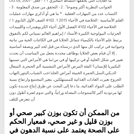
Oct 03, 2001 · ما الغايات التي يحققها النشاط المخبري ؟ 1 - جعل
الجوانب النظرية أكثر وضوحا ً . 2 - التحقق من صدق المعلومة . 3 -
اكتساب عدد من المهارات العقلية . * ما هي أو أذكري مهارات عمليات
العلم الأساسية : الخلاصة في الأحياء 2015 1. 4102 الصف الأول الثانوي 1 /
الخلاصة في الأحياء 4102 الفصل الأول أحياء الكربوهيدرات والليبيدات
الجزئيات البيولوجية الكبيرة الأستاذ / إبراهيم العالم تمنياتي لكم بالتفوق
يرتبط علم الأحياء بالكيمياء تتماثل الخلايا في في الكائنات الحية من نباتية
وحيوانية في تركيب كل منها الذي درسناة من قبل لحد كبير وبصفة أساسية
, إلا أن قيام بعض الخلايا بوظائف محددة يجعل من المناسب أن يحدث
تغيير في شكل الخلية أو في تركيبها أو في س/ما هي الأمراض التي تسببها
البكتيريا للإنسان؟ الفئة المرض الأمراض التنفسية ألم الحنجرة, السعال
الديكي,السل,الجمرة الخبيثة أمراض الجلد/حب الشباب,البثور,التهاب
الجروح تغيرت العادات الغذائية للمستهلكين، بتغير المجتمع وارتفاع نسبة
الطلب على المواد الغذائية، ما دعا إلى البحث عن طرق إنتاج جديدة تكون
لها مردودية أكبر كالمنتوجات المعدلة وراثياً، والتي تدوم لفترة أطول دون
أن تتعرض للتلف
من الممكن أن تكون بوزن كبير صحي أو
بوزن قليل و غير صحي، فمعيار الحكم
على الصحة يعتمد على نسبة الدهون في