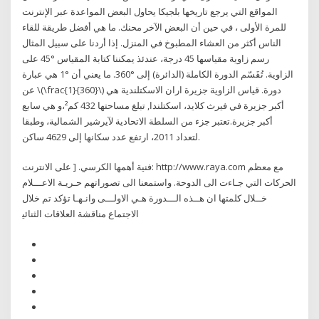
المواقع التي يرجع تاريخها بلجيكا يحاول البعض المواعدة عبر الإنترنت
للمرة الأولى ، في حين أن البعض الآخر محنك. ما هي أفضل طريقة للقاء
الناس أكثر من العشاء المطبوخ في المنزل. إذا أردنا على سبيل المثال
رسم زاوية مقياسها 45 درجة، عندئذ‏ يمكننا كتابة المقياس °45 على
الزاوية. تُقَسّم الدورة الكاملة (الدائرة) إلى °360. ما يعني أن °1 هي عبارة
عن \(\frac{1}{360}\) دورة. قياس الزاوية جزيرة اران الاسكتلندية هي
أكبر جزيرة في فيرث كلايد، اسكتلندا, تبلغ مساحتها 432 كم²،و هي سابع
أكبر جزيرة.تعتبر جزء من السلطة الاتحادية لآيرشير الشمالية، وطبقا
لتعداد 2011، ارتفع عدد سكانها إلى 4629 ساكن.
ﻓﻨﻴﺔ أﻫﻤﻬﺎ اﻟﻜﺮﺳﻲ. [ ﻋﻠﻰ اﻻﻧﺘﺮﻧﺖ: http://www.raya.com ﻣﻊ ﻣﻌﻈﻢ
اﻟﺤﺮﻛﺎت اﻟﺘﻲ ﺟـﺎءت اﻟﻰ اﻟﺪوﺣﺔ. واﺳﺘﻤﻌﻨﺎ اﻟﻰ ﺗﺼﻮراﺗﻬﻢ ﺣـﺮﻳـﺔ اﻻﻋـــﻼم
ﺧــﻼل ﻛﻠﻤﺘﻬﺎ ان ﻫــﺬه اﻟـــﺪورة ﻫـﻲ اﻻوﻟـــﻰ واﻧـﻬـﺎ ﺗﺆﻛﺪ ﺗﻢ ﺧﻼل
اﻻﺟﺘﻤﺎع ﻣﻨﺎﻗﺸﺔ اﻟﻌﻼﻗﺎت اﻟﺜﻨﺎﺋﻴ