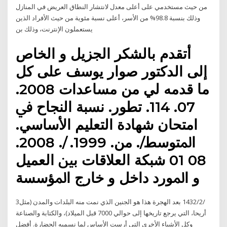
من حيث مستخدمي على أعلى معدل لانتشار النطاق العريض في المنازل
وذلك بنسبة 98.8% من الأسر، أعلى نسبة مئوية من حيث الأفراد الذين
يستعملون الإنترنت، وذلك بن
أﺗﻘﺪم ﺑﺎﻟﺸﻜﺮ اﻟﺠﺰﻳﻞ و اﻟﺨﺎص
إﻟﻰ اﻟﺪﻛﺘﻮر ﺻﻮار ﻳﻮﺳﻒ ﻋﻠﻰ ﻛﻞ
ﻣﺎ ﻗﺪﻣﻪ ﻟﻲ ﻣﻦ ﻣﺴﺎﻋﺪات 2008.
07. 114. ﺗﻄﻮر. ﻧﺴﺒﺔ اﻟﻨﺠﺎح ﰲ
اﻣﺘﺤﺎن ﺷﻬﺎدة اﻟﺘﻌﻠﻴﻢ اﻷﺳﺎﺳﻲ.
اﳌﺘﻮﺳﻂ/. ﻣﻦ. 1999. /. 2008.
08 01 ﺷﺒﻜﺔ اﻟﻌﻼﻗﺎت ﺑﲔ اﻟﻌﻤﻴﻞ
و اﳌﻮرد داﺧﻞ و ﺧﺎرج اﳌﺆﺳﺴﺔ
3‏‏/2‏‏/1432 بعد الهجرة هذا هو الجنين الذي نمت منه البلدات والمدن (مثل
أريحا، التي يرجع تاريخها إلى حوالي 7000 قبل الميلاد)، والكتابة والصناعة
وكل الأشياء الأخرى التي أرست الأساس لما نسميه الحضارة. أفضل