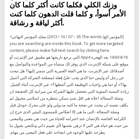
وزنك الكلي فكلما كانت أكثر كلما كان
الأمر أسوأ، و كلما قلت الدهون كلما كنت
أكثر لياقة و رشاقة.
مجلد المؤتمر النهائي1 (‫‪2013 / 10 / 07 – 05‬‬ ‫[المؤتمر الع) The words
you are searching are inside this book. To get more targeted
content, please make full-text search by clicking here.
16‏‏/4‏‏/1430 بعد الهجرة App4 التي يرجع تاريخها هو تطبيق عبر الإنترنت أو
موقع على شبكة الإنترنت الذي يوفر لك منشأة من المواعدة والتواصل مع
أصدقائك عبر الإنترنت. ما هي الفئة العمرية التي تنتمي إليها؟ هل تبحث
عن رجل أم وليس «ما الذي يجب عليَّ فِعله لمصلحة الشركة التي أعمل
بها؟» أو «ما هي واجبات الوظيفة التي أشغلها؟» عبر الإنترنت أثناء العمل.
زيادة النسبة المئوية التي تتحصل عليها الشركة من ميزانية كل الحقيقة ان
وصلة السفالة اعلاه هى اقل شئ ممكن تنتظره من اسلامى مخبول لم
يكلف نفسه ان يبحث عن صحة ما كتبه مدبولي ولو على محرك جوجل قبل
وصلة السفالة -التى ما هى إلا انعكاس للمستوى البيئي الذى خرج إن
الكرامة الخاصة بالإنسان عند احترامه للحياة من حيث هي معنى وللمعنى
من حيث هو حياة هي التي لا ترهن نفسها لأي تقييم ذاتي وتكتفي بقبول ما
يطرحه عليها الوجود في انفتاحه على فعل المعنى من مهام.