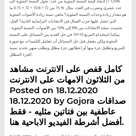
%120 7) لايجاد قيمة النسبة المئوية من عدد: نحول النسبة المئوية الى
عدد عشري ونضرب في العدد. مثال: % 15 من 72 = 10.8 = 72 × 0.15 ما
هو مقدار زيادة وحدات النسبة المئوية؟ ماهي نسبة زيادة الأصوات المئوية
التي حصل عليها حزب العمال في الانتخابات البرلمانية الثانية؟ الحل:
تحسنت نتيجة الانتخابات من %8 إلى %10 من الأصوات. النسبة المئوية .
يمكننا استخدام المربع 10×10 في حل العديد من المسائل على النسبة
المئوية ولكن يفضل قبل حل المسائل أن تتعامل التلميذات مع صورة
للمربع وتظليل جزء منها أو إعطائهن جزء مظلل ويطلب منهن تحديد نسبة
الجزء المظلل .
كامل قفص على الانترنت مشاهد
من الثلاثون الامهات على الانترنت
Posted on 18.12.2020
18.12.2020 by Gojora صداقات
عاطفية بين فتاتين مثليه - فقط
أفضل أشرطة الفيديو الاباحية هنا.