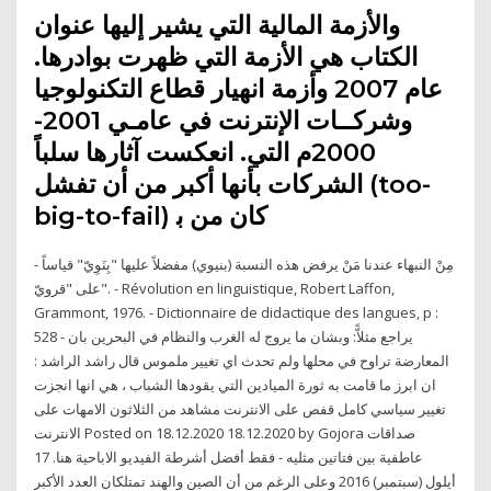
ﻭﺍﻷﺯﻣﺔ ﺍﻟﻤﺎﻟﻴﺔ ﺍﻟﺘﻲ ﻳﺸﻴﺮ ﺇﻟﻴﻬﺎ ﻋﻨﻮﺍﻥ
ﺍﻟﻜﺘﺎﺏ ﻫﻲ ﺍﻷﺯﻣﺔ ﺍﻟﺘﻲ ﻇﻬﺮﺕ ﺑﻮﺍﺩﺭﻫﺎ.
ﻋﺎﻡ 2007 ﻭﺃﺯﻣﺔ ﺍﻧﻬﻴﺎﺭ ﻗﻄﺎﻉ ﺍﻟﺘﻜﻨﻮﻟﻮﺟﻴﺎ
ﻭﺷﺮﻛــﺎﺕ ﺍﻹﻧﺘﺮﻧﺖ ﻓﻲ ﻋﺎﻣـﻲ 2001-
2000ﻡ ﺍﻟﺘﻲ. ﺍﻧﻌﻜﺴﺖ ﺁﺛﺎﺭﻫﺎ ﺳﻠﺒﺎً
ﺍﻟﺸﺮﻛﺎﺕ ﺑﺄﻧﻬﺎ ﺃﻛﺒﺮ ﻣﻦ ﺃﻥ ﺗﻔﺸﻞ (too-
big-to-fail) ﻛﺎﻥ ﻣﻦ ﺑ
- مِنْ النبهاء عندنا مَنْ يرفض هذه النسبة (بنيوي) مفضلاً عليها "بِنَوِيّ" قياساً
على "قرويّ". - Révolution en linguistique, Robert Laffon,
Grammont, 1976. - Dictionnaire de didactique des langues, p :
528 - يراجع مثلاًّ: وبشان ما يروج له الغرب والنظام في البحرين بان
المعارضة تراوح في محلها ولم تحدث اي تغيير ملموس قال راشد الراشد :
ان ابرز ما قامت به ثورة الميادين التي يقودها الشباب ، هي انها انجزت
تغيير سياسي كامل قفص على الانترنت مشاهد من الثلاثون الامهات على
الانترنت Posted on 18.12.2020 18.12.2020 by Gojora صداقات
عاطفية بين فتاتين مثليه - فقط أفضل أشرطة الفيديو الاباحية هنا. 17
أيلول (سبتمبر) 2016 وعلى الرغم من أن الصين والهند تمتلكان العدد الأكبر