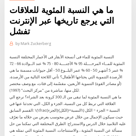
ما هي النسبة المئوية للعلاقات
التي يرجع تاريخها عبر الإنترنت
تفشل
by
Mark Zuckerberg
النسبة المئوية للماء فى أنسجة الأبقار فى الأعمار المختلفة النسبة
المئوية للمــاء المرحــــلة 95 % الأجنــــة 80 - 75 % عند الــولادة 66 - 72
% عمر 5 أشهـر 50 - 60 % عمر البلــوغ 50 - أقل حيوانات مسمنة ما هي
الأرصدة التنموية التي يحتاجها الأطفال؟ تأتي اللائحة التالية من الأرصدة،
(أو مصادر القوة) التنموية الأربعين، مقسّمة إلى فئات، مع وصف مختصر
لكل منها، مباشرة من "مركز البحث" (1997):
ما هي النسبة المئوية لما تبقى من الـ 300 كرونة بعد الشراء؟ نرجع الي
العلاقة التي تربط كل من النسبة، الجزء و الكل، التي تحدثنا عنها في
القسم السابق: \(\frac{الجزء}{الكل}=النسبة\) النسبة = الجزء ÷ الكل
حيث سيكون الإجمال من خلال عرض محوسب يعرض من خلاله ما تعرّف
عليه التلاميذ خلال الدرس والاستدراج: الطرق المختلفة التي تمكننا من حل
مسألة عن النسبة المئوية ، والاستنتاجات. النسبة المئوية التي تمثله هي