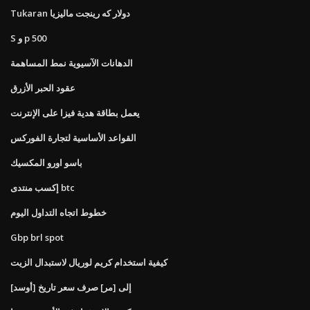
Tukaran دولار كه رينجت ماليزيا
S و p 500
الدهانات الآسيوية نمط المساهمة
عقود الحبر الأزرق
يعمل بطاقة هدية فيزا على الإنترنت
القواعد الأساسية لتجارة الفوركس
باسو اورو المكسيك
إكسب منتدى btc
خطوط اتجاه التداول اليوم
Gbp brl spot
كيفية استخدام كريم لوريال لاستبدال الزيت
[أوسد] إلى [مر] صرف سعر تاريخ