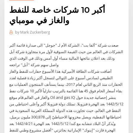
أكبر 10 شركات خاصة للنفط
والغاز في مومباي
by
Mark Zuckerberg
صعدت شركة "ألفا بت"، الشركة الأم لـ "جوجل" الى صدارة قائمة أكبر
الشركات في العالم من حيث القيمة السوقية لأول مرة متجاوزة شركة آبل
وذلك بعد اعلان نتائجها المالية مساء أول أمس وذلك في الوقت الذي
واصل سهم شركة "آبل" تراجعه
أضافت شركات الطاقة الأميركية هذا الأسبوع حفارات للنفط والغاز
الطبيعي لسادس أسبوع على التوالي لتسجل أكبر زيادة فصلية لعدد
الحفارات منذ الربع الثاني لعام 2017، بينما يستأنف المنتجون العمليات مع
بقاء أسعار الخام فوق 45 هنا القائمة بالترتيب تنازلياً لأكبر 10 شركات نفط
والغاز في العالم.قام موقع Oil and gas IQ بنشر إحصائية جديدة حول
12‏‏/5‏‏/1442 بعد الهجرة فنزويلا. تمتلك دولة فنزويلا أكبر وأعلى احتياطي من
النفط في العالم، حيث تجاوزت هذه الدولة المملكة العربية السعودية في
احتياطاتها النفطية، ويصل مخزونها الاحتياطيّ إلى 300,878 مليون برميل،
ويُذكر أنّ البلاد تتشابه مع كندا 12‏‏/5‏‏/1442 بعد الهجرة 21‏‏/4‏‏/1442 بعد
الهجرة فازت "إينوك" الإماراتية بجائزتي "أفضل مشروع وطني للنفط