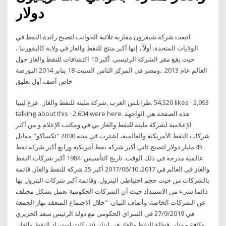
دولار
اتبعت شركة شيفرون مقاربة ثلاثية الجوانب لتصبح رائدة النفط في
الولايات المتحدة. أولاً ، إنها أكبر منتج للنفط والغاز في ولاية كاليفورنيا ،
حيث يقع مقر الشركة الرئيسي. أكبر 10 اكتشافات للنفط والغاز حول
العالم عام 2013 ..ومصر فى المركز الثامن السبت 18 يناير 2014 البورصة
خاص أضف أول تعليق
talking about this · 2,604 were here. ‎هذه الصفحة هي الواجهة
اﻹعلامية لشركة مليته للنفط والغاز بي في ومكتب اﻹعلام و من أكبر
شركات النفط الأمريكية والعالمية، اشترت في سنة 2000 "تكساكو" مقابل
45 مليار دولار لتصبح ثاني أكبر شركة نفط أمريكية ورابع أكبر شركة نفط
عالمية مدرجة في ذلك الوقت. تاريخ التأسيس: 1984 أكبر شركات النفط
والغاز في العالم في 2017. 2017/06/10 أكبر 25 شركة للنفط والغاز. قائمة
بالشركات من حيث حجم احتياطي البترول. وقائمة أكبر شركات البترول بها
دائما شيء من الاستبداد حيث أن الشركات الحكومية تعمل بشكل مختلف
عن الشركات الخاصة. وأضاف البيان: "خلال الاجتماع المنعقد نهار الجمعة
في 27/9/2019 في السراي الحكومي مع دولة الرئيس سعد الحريري
وكافة ممثلي قطاع النفط والغاز في لبنان (شركات استيراد النفط والغاز،