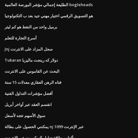
الطليعة إجمالي مؤشر البورصة العالمية bogleheads
هو التسويق الرقمي اختيار مهني جيد بعد ب التكنولوجيا
برميل واحد من النفط هو كم ليتر
أسرع التجارة للتعلم
Jnj سجل المزاد على الانترنت
Tukaran دولار كه رينجت ماليزيا
البحث عن القاموس على الانترنت
فتاه الرهن العقاري معدلات 15 سنة
أفضل مؤشرات التداول الفنية
انقسم العقد عبر أواخر أبريل
سوق الأسهم تتجه لأسفل
يمكنني الحصول على بطالة nj 1099 عبر الإنترنت
ألعاب بطاقة تداول البوكيمون عبر الإنترنت