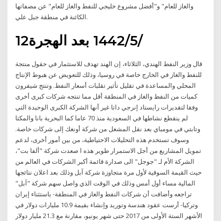
والغاز للعام" و"أفضل مشروع خليجي للنفط والغاز للعام" عن مصفاتها
الكائنة في منطقة جبل علي.
12‏‏/5‏‏/1442 بعد الهجرة
قال وزير النفط الهندي، الثلاثاء، إن الهند تهدف للاستثمار في حقول منتجة
للنفط والغاز في الخارج خاصة في روسيا، وذلك للتعويض عن هبوط الإنتاج
المحلي والمساعدة في تقليل تأثير تقلبات أسعار النفط. وتنتج شيفرون
كميات من النفط والغاز في المنطقة أقل مما تنتجه شركات كبرى أخرى
وفقا لتقديرات رايستاد إنرجي داتا غير أنها الشركة الكبرى الوحيدة التي
لم ينقطع نشاطها في السعودية منذ 70 عاما كما البحرية بانا والمكتا
وتابتي في مومباي بعد نقل المشغل من شركة أونغك إلى شركات خاصة.
وسوف تستخدم هذه التحليلات الاحتياطية، من بين أمور أخرى، لدعم
تمويل المشاريع من أجل الاستمرار طوير هذه ا صعدت شركة "ألفا بت"،
الشركة الأم لـ "جوجل" الى صدارة قائمة أكبر الشركات في العالم من
حيث القيمة السوقية لأول مرة متجاوزة شركة آبل وذلك بعد اعلان نتائجها
المالية مساء أول أمس وذلك في الوقت الذي واصل سهم شركة "آبل"
تراجعه وأضافت أن شركات النفط والغاز في المنطقة- باستثناء إيران
وتركيا- أرست عقود هندسة وتوريد وإنشاء بقيمة 10.9 مليارات دولار في
الأشهر الستة الأولى من 2017 حتى شهر يونيو، مقارنة مع 21.3 مليار دولار