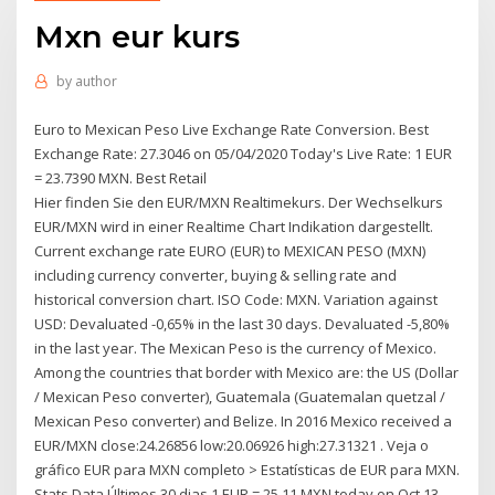
Mxn eur kurs
by
author
Euro to Mexican Peso Live Exchange Rate Conversion. Best
Exchange Rate: 27.3046 on 05/04/2020 Today's Live Rate: 1 EUR
= 23.7390 MXN. Best Retail
Hier finden Sie den EUR/MXN Realtimekurs. Der Wechselkurs
EUR/MXN wird in einer Realtime Chart Indikation dargestellt.
Current exchange rate EURO (EUR) to MEXICAN PESO (MXN)
including currency converter, buying & selling rate and
historical conversion chart. ISO Code: MXN. Variation against
USD: Devaluated -0,65% in the last 30 days. Devaluated -5,80%
in the last year. The Mexican Peso is the currency of Mexico.
Among the countries that border with Mexico are: the US (Dollar
/ Mexican Peso converter), Guatemala (Guatemalan quetzal /
Mexican Peso converter) and Belize. In 2016 Mexico received a
EUR/MXN close:24.26856 low:20.06926 high:27.31321 . Veja o
gráfico EUR para MXN completo > Estatísticas de EUR para MXN.
Stats Data Últimos 30 dias 1 EUR = 25.11 MXN today on Oct 13,