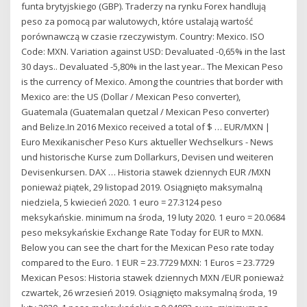
funta brytyjskiego (GBP). Traderzy na rynku Forex handlują
peso za pomocą par walutowych, które ustalają wartość
porównawczą w czasie rzeczywistym. Country: Mexico. ISO
Code: MXN. Variation against USD: Devaluated -0,65% in the last
30 days.. Devaluated -5,80% in the last year.. The Mexican Peso
is the currency of Mexico. Among the countries that border with
Mexico are: the US (Dollar / Mexican Peso converter),
Guatemala (Guatemalan quetzal / Mexican Peso converter)
and Belize.In 2016 Mexico received a total of $ … EUR/MXN |
Euro Mexikanischer Peso Kurs aktueller Wechselkurs - News
und historische Kurse zum Dollarkurs, Devisen und weiteren
Devisenkursen. DAX … Historia stawek dziennych EUR /MXN
ponieważ piątek, 29 listopad 2019. Osiągnięto maksymalną
niedziela, 5 kwiecień 2020. 1 euro = 27.3124 peso
meksykańskie. minimum na środa, 19 luty 2020. 1 euro = 20.0684
peso meksykańskie Exchange Rate Today for EUR to MXN.
Below you can see the chart for the Mexican Peso rate today
compared to the Euro. 1 EUR = 23.7729 MXN: 1 Euros = 23.7729
Mexican Pesos: Historia stawek dziennych MXN /EUR ponieważ
czwartek, 26 wrzesień 2019. Osiągnięto maksymalną środa, 19