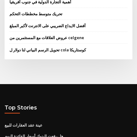
أهمية التجارة الدولية في جنوب أفريقيا
تحريك متوسط ​​مخططات التحكم
أفضل الايداع الضريبي على الانترنت لأكبر المبلغ
عروض العلاقات مع المستثمرين من celgene
تحويل الرسم البياني لنا دولار ل cola كوستاريكا
Top Stories
عينة عقد العقارات للبيع
هل رفعت البنوك أسعار الفائدة اليوم