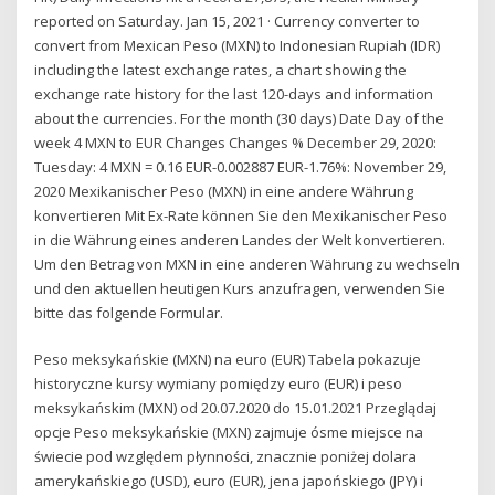
reported on Saturday. Jan 15, 2021 · Currency converter to
convert from Mexican Peso (MXN) to Indonesian Rupiah (IDR)
including the latest exchange rates, a chart showing the
exchange rate history for the last 120-days and information
about the currencies. For the month (30 days) Date Day of the
week 4 MXN to EUR Changes Changes % December 29, 2020:
Tuesday: 4 MXN = 0.16 EUR-0.002887 EUR-1.76%: November 29,
2020 Mexikanischer Peso (MXN) in eine andere Währung
konvertieren Mit Ex-Rate können Sie den Mexikanischer Peso
in die Währung eines anderen Landes der Welt konvertieren.
Um den Betrag von MXN in eine anderen Währung zu wechseln
und den aktuellen heutigen Kurs anzufragen, verwenden Sie
bitte das folgende Formular.
Peso meksykańskie (MXN) na euro (EUR) Tabela pokazuje
historyczne kursy wymiany pomiędzy euro (EUR) i peso
meksykańskim (MXN) od 20.07.2020 do 15.01.2021 Przeglądaj
opcje Peso meksykańskie (MXN) zajmuje ósme miejsce na
świecie pod względem płynności, znacznie poniżej dolara
amerykańskiego (USD), euro (EUR), jena japońskiego (JPY) i