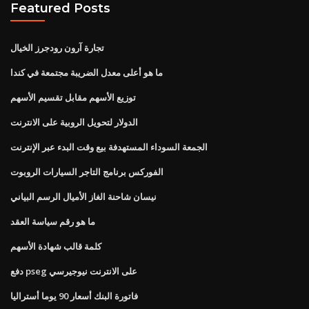
Featured Posts
تجارة آرون رودجرز الخيال
ما هو أعلى معدل الضريبة مجتمعة في كندا
توزيع الأسهم مقابل تقسيم الأسهم
الدولار لتحويل الروبية على الانترنت
الجمعة السوداء المستهدفة بيع وقت البدء عبر الإنترنت
الفوركس برنامج التاجر السيارات الروبوت
نيسان شاحنة الغاز الأميال الرسم البياني
ما هو رقم سياسة العقد
كلمة قالب شهادة الأسهم
دفع pseg على الانترنت نيوجيرسي
فاتورة البنك أسعار 90 يوما أستراليا