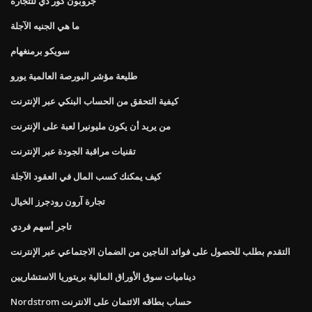
جروبون كور دي للتجارة
ما هي الجنيه الآجلة
سويكو برمنغهام
طليعة مؤشر البورصة العالمية يورو
كيفية التحقق من الحساب البنكي عبر الإنترنت
من يريد أن يكون مليونيرا لعبة على الإنترنت
تقنيات مراقبة الجودة عبر الإنترنت
كيف يمكنك كسب المال في العقود الآجلة
تجارة آرون رودجرز الخيال
تاجر أسهم فردي
التقدم بطلب للحصول على فوائد الناجين من الضمان الاجتماعي عبر الإنترنت
ديناميات سوق الأوراق المالية بريتوريا الاستشاريين
Nordstrom حساب بطاقه الائتمان على الانترنت