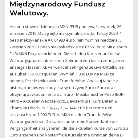
Międzynarodowy Fundusz
Walutowy.
Historia stawek dziennych MXN /EUR ponieważ czwartek, 26
wrzesień 2019. Osiągnięto maksymalną środa, 19 luty 2020. 1
peso meksykańskie = 0.04983 euro. minimum na niedziela, 5
kwiecień 2020. 1 peso meksykańskie = 0.03661 euro Mit diesem
EUR/MXN Diagramm können Sie sich den Kursverlauf dieses
Währungspaares über einen Zeitraum von bis zu zehn Jahren
anzeigen lassen! XE verwendet sehr genaue Live-Mittelkurse
aus über 150 Kursquellen! Wymień 1 000 EUR na MXN za
pomocą Przelicznika walut TransferWise. Analizuj tabele z
historią kursów wymiany, kursy na żywo Euro / Euro oraz
otrzymuj powiadomienia o … Euro - Mexikanischer Peso (EUR-
MXN) ▸ Aktueller Wechselkurs, Devisenkurs, Kurs Daten &
Charts im Überblick 13‏‏/10‏‏/1441 بعد الهجرة Berechne den
Umtausch von 1.000 EUR zu MXN mit dem TransferWise-
Währungsrechner. Du kannst außerdem Kursverläufe der
Vergangenheit analysieren, dir die aktuellen Kurse von Euro zu
Euro ansehen und kostenfreie Kursalarme direkt an deine E-