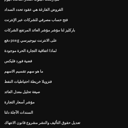
القروض الفارغة هي عقود تحدد السداد
فتح حساب مصرفي للشركات عبر الإنترنت
باركليز لنا مؤشر مؤشر العائد المرتفع الشركات
دفع pseg على الانترنت نيوجيرسي
لماذا اتفاقية التجارة الحرة موجودة
فضية فورد فليكس
ما هو سهم تقسيم الاسهم
فنزويلا خريطة احتياطيات النفط
صيغة تحليل معدل العائد
مؤشر أسعار التجارة
السندات الآجلة دلتا
تعديل حقوق التأليف والنشر مشروع قانون الانتهاك