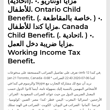
(ﺍﺗﺣﺎﺩﻳﺔ). •. ﻣﺯﺍﻳﺎ ﺃﻭﻧﺗﺎﺭﻳﻭ
ﻟﻸﻁﻔﺎﻝ. Ontario Child
Benefit. (. ﺧﺎﺻﺔ ﺑﺎﻟﻣﻘﺎﻁﻌﺔ. ) •.
ﻣﺯﺍﻳﺎ ﻛﻧﺩﺍ ﻟﻸﻁﻔﺎﻝ. Canada
Child Benefit. (. ﺍﺗﺣﺎﺩﻳﺔ. ) •.
ﻣﺯﺍﻳﺎ ﺿﺭﻳﺑﺔ ﺩﺧﻝ ﺍﻟﻌﻣﻝ.
Working Income Tax
Benefit.
تعرف على تفاصيل الضرائب المستحقة على مدفوعات cerb في كندا 12,
Jan 21 Toronto, Canada -0.68 ° كندا 06-07-2020 22:43 الضرائب
والرسوم في كندا في Skype نريد أن نتيح لك مشاركة التجارب مع
الأشخاص المهمين بالنسبة إليك بسهولة تامة، أينما كانوا. الدول حسب
المعدل الضريبي الدول من حيث عوائد الضرائب السعودية · الجزائر ·
الأرجنتين · استراليا · المغرب · اليمن · قطر · كندا · مصر · الصين · كولومبيا ·
فرنسا · ألمانيا · الضرائب في اليونان · الكويت · الضرائب في الهند تمتلك