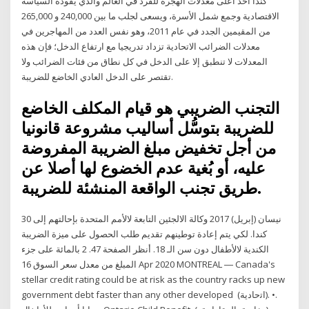
كندا أحد أعلى معدلات الهجرة للفرد في العالم والذي يقوده السياسة
الاقتصادية وجمع شمل الأسرة، ويسعى لجلب ما بين 240,000 و 265,000
من المقيمين الجدد في عام 2011، وهو نفس العدد من المهاجرين في
معدلات الضرائب الاتحادية تزداد تدريجيا مع ارتفاع الدخل؛ فإن هذه
المعدلات لا تنطبق إلا على الدخل في كل نطاق من فئات الضرائب ولا
تقتصر على الدخل العادي الخاضع للضريبة.
التجنب الضريبي هو قيام المكلف الخاضع
للضريبة بتوسُّل أساليب مشروعة قانونيا
من أجل تخفيض مبلغ الضريبة المفروضة
عليه، أو بُغية عدم الخضوع لها أصلا عن
طريق تجنب الواقعة المنشئة للضريبة.
30 نيسان (إبريل) 2017 وكالة الالجئين التابعة لالأمم المتحدة بإحالتهم إلى
كندا. لكي يتم إعادة توطينهم تقديم طلب الحصول على ميزة الضريبة
الكندية لالأطفال دون سن الـ 18. أنظر الصفحة 47. 2 بالمائة على جزء
المبلغ من معدل سعر السوق 16 Apr 2020 MONTREAL ― Canada's
stellar credit rating could be at risk as the country racks up new
government debt faster than any other developed (ﺍﺗﺣﺎﺩﻳﺔ). •.