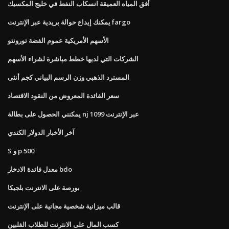
أفق المياه العميقة انسكاب النفط في خليج المكسيك
يمكنك إيداع حوالة بريدية عبر الإنترنت fargo
الأسهم الأمريكية عموم الفضة تورونتو
الشركات التي لديها خطط مباشرة لشراء الأسهم
المسترد الذهبي وزن الرسم البياني كجم أنثى
سعر الفائدة المعروض من النقود الاقتصاد
يمكنني الحصول على بطالة nj 1099 عبر الإنترنت
آخر الأخبار الدولار الكندي
S و p 500
معدل فائدة الادخار bdo
بورصة على الانترنت بلجيكا
قالب ميزانية شخصية مجانية على الإنترنت
كسب المال على الانترنت للطلاب الفلبين