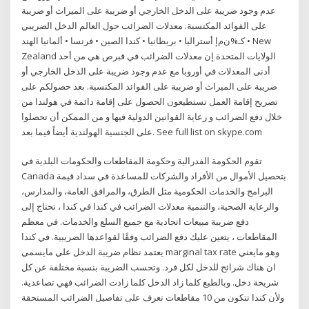
عدم وجود ضريبة على الدخل الخارجي أو ضريبة على الميراث أو ضريبة
على الفوائد المكتسبة. معدلات الضرائب حول العالم الدخل الضريبي
كـ%ن‌م‌إ أستراليا • بريطانيا • كندا الصين • فرنسا • ألمانيا الهند • New
Zealand الولايات المتحدة إن معدلات الضرائب في قبرص هي من أحد
أدنى المعدلات في أوروبا مع عدم وجود ضريبة على الدخل الخارجي أو
ضريبة على الميراث أو ضريبة على الفوائد المكتسبة. بعد حصولکم علی
تصریح إقامة العمل تستطیعون الحصول علی إقامة دائمة في هولندا من
خلال دفع الضرائب و رعایة القوانین الدولیة فيها و من الممکن أن تحصلوا
علی الجنسیة الهولندیة أیضاً فيما بعد. See full list on skype.com
تقوم الحكومة الفدرالية وحكومة المقاطعات والحكومات البلدية في
Canada بتحصيل الأموال من الأفراد والشركات للمساعدة في سداد قيمة
البرامج والخدمات الحكومية مثل الطرق، والمرافق العامة، والمدارس،
والرعاية الصحية، والتنمية معدلات الضرائب في كندا في كندا ، تحتاج إلى
دفع ضريبة مبيعات اتحادية مع جميع السلع والخدمات. في معظم
المقاطعات ، يتعين عليك دفع الضرائب وفقًا لقواعدها الضريبية. في كندا
يعتمد نظام ضريبة الدخل علي مايسمي marginal tax rate وهو مايعني
ان هناك شرائح للدخل لكل فرد. وتحسب الضريبة بنسبة مختلفة عن كل
شريحة دخل. وبالطبع كلما زاد الدخل كلما زادت الضرائب فهي تصاعدية.
ولأن كندا تتكون من 10 مقاطعات تعرف على تفاصيل الضرائب المستحقة