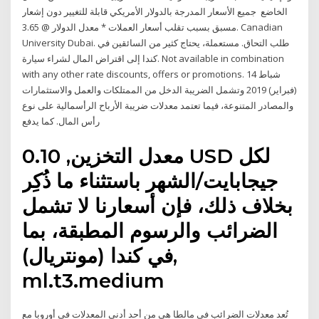
الخاضع جميع الأسعار المدرجة بالدولار الأمريكي قابلة للتغيير دون إشعار
مسبق بسبب تقلب أسعار العملات * معدل الدولار @ 3.65. Canadian
University Dubai. طلب التحاق. مستعملة، يحتاج كثير من السائقين في
كندا إلى اقتراض المال لشراء سيارة. Not available in combination
with any other rate discounts, offers or promotions. 14 شباط
(فبراير) 2019 وتشمل الضريبة الدخل من الممتلكات والعمل والاستثمارات
والمصادر المتنوعة، فيما تعتمد معدلات ضريبة الأرباح الرأسمالية على نوع
رأس المال. كما يدفع
معدل التخزين, 0.10 USD لكل
جيجابايت/الشهر باستثناء ما ذُكِر
بخلاف ذلك، فإن أسعارنا لا تشمل
الضرائب والرسوم المطبقة، بما
في كندا (مونتريال),
ml.t3.medium
تُعد معدلات الضرائب في مالطا هي من أحد أدنى المعدلات في أوروبا مع