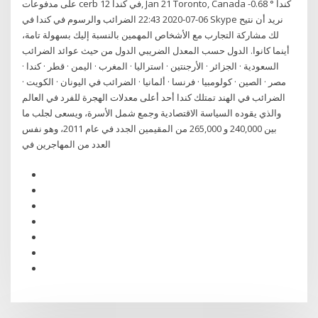
على مدفوعات cerb في كندا 12, Jan 21 Toronto, Canada -0.68 ° كندا
06-07-2020 22:43 الضرائب والرسوم في كندا في Skype نريد أن نتيح
لك مشاركة التجارب مع الأشخاص المهمين بالنسبة إليك بسهولة تامة،
أينما كانوا. الدول حسب المعدل الضريبي الدول من حيث عوائد الضرائب
السعودية · الجزائر · الأرجنتين · استراليا · المغرب · اليمن · قطر · كندا ·
مصر · الصين · كولومبيا · فرنسا · ألمانيا · الضرائب في اليونان · الكويت ·
الضرائب في الهند تمتلك كندا أحد أعلى معدلات الهجرة للفرد في العالم
والذي يقوده السياسة الاقتصادية وجمع شمل الأسرة، ويسعى لجلب ما
بين 240,000 و 265,000 من المقيمين الجدد في عام 2011، وهو نفس
العدد من المهاجرين في