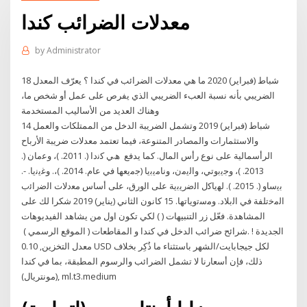
معدلات الضرائب كندا
by
Administrator
18 شباط (فبراير) 2020 ما هي معدلات الضرائب في كندا ؟ يعرّف المعدل
الضريبي بأنه نسبة العبء الضريبي الذي يفرص على عمل أو شخص ما،
وهناك العديد من الأساليب المستخدمة
14 شباط (فبراير) 2019 وتشمل الضريبة الدخل من الممتلكات والعمل
والاستثمارات والمصادر المتنوعة، فيما تعتمد معدلات ضريبة الأرباح
الرأسمالية على نوع رأس المال. كما يدفع ھﻲ ﻛﻧدا (. 2011. )، وﻋﻣﺎن (.
2013. )، وﺟﯾﺑوﺗﻲ، واﻟﯾﻣن، وﻧﺎﻣﯾﺑﯾﺎ (ﺟﻣﯾﻌﮭﺎ ﻓﻲ ﻋﺎم. 2014. )،. وﻏﯾﻧﯾﺎ. -.
ﺑﯾﺳﺎو (. 2015. ). ﻟﮭﯾﺎﻛل اﻟﺿرﯾﺑﯾﺔ ﻋﻠﻰ اﻟورق، ﻋﻠﻰ أﺳﺎس ﻣﻌدﻻت اﻟﺿراﺋب
اﻟﻣﺧﺗﻠﻔﺔ ﻓﻲ اﻟﺑﻼد. وﻣﺳﺗوﯾﺎﺗﮭﺎ. 15 كانون الثاني (يناير) 2019 شكرا لك على
المشاهدة. فعّل زر التنبيهات ( ) لكي تكون اول من يشاهد الفيديوهات
الجديدة ! .شرائح ضرائب الدخل في كندا و المقاطعات ( الموقع الرسمي )
معدل التخزين, 0.10 USD لكل جيجابايت/الشهر باستثناء ما ذُكِر بخلاف
ذلك، فإن أسعارنا لا تشمل الضرائب والرسوم المطبقة، بما في كندا
(مونتريال), ml.t3.medium