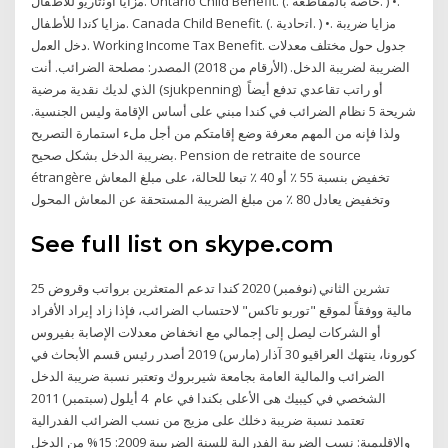
ﻣﺯﺍﻳﺎ ﺃﻭﻧﺗﺎﺭﻳﻭ ﻟﻸﻁﻔﺎﻝ. Ontario Child Benefit. (. ﺧﺎﺻﺔ ﺑﺎﻟﻣﻘﺎﻁﻌﺔ. ) •.
ﻣﺯﺍﻳﺎ ﻛﻧﺩﺍ ﻟﻸﻁﻔﺎﻝ. Canada Child Benefit. (. ﺍﺗﺣﺎﺩﻳﺔ. ) •. ﻣﺯﺍﻳﺎ ﺿﺭﻳﺑﺔ
ﺩﺧﻝ ﺍﻟﻌﻣﻝ. Working Income Tax Benefit. جدول حول مختلف معدلات
الضريبة لضريبة الدخل. (الأرقام من 2018) المصدر: مصلحة الضرائب. أنت
الذي لديك نقدية مرضية (sjukpenning) أو راتب تقاعدي تدفع أيضاً
شريحة 5 نظام الضرائب في كندا مبني على أساس الإقامة وليس الجنسية.
ولذا فإنه من المهم معرفة وضع إقامتكم من أجل ملء استمارة التصريح
بضريبة الدخل بشكل صحيح. Pension de retraite de source
étrangère تخفيض بنسبة 55 ٪ أو 40 ٪ تبعا للحالة، على مبلغ المعاش
وتخفيض يعادل 80 ٪ من مبلغ الضريبة المستحقة عن المعاش المحول
See full list on skype.com
25 تشرين الثاني (نوفمبر) 2020 كندا تدعم المتعثرين برواتب وقروض
مالية ووفقاً لموقع "توربو تاكس" لاحتساب الضرائب، فإذا زاد إيراد الأفراد
أو الشركات ليصل إلى إجمالي مع انخفاض معدلات الإصابة بفيروس
كورونا، ينتهك العراقيو 30 آذار (مارس) 2019 أصدر رئيس قسم الأبحاث في
الضرائب والمالية العامة بجامعة شيربروك وتعتبر نسبة ضريبة الدخل
الشخصي في كيبيك هى الأعلى بكندا في عام 4 أيلول (سبتمبر) 2011
تعتمد نسبة ضريبة دخلك على مزيج من نسب الضرائب الفدرالية
والإقليمية: نسب الضريبة الفدرالية للسنة الضريبية 2009: 15% من الدخل