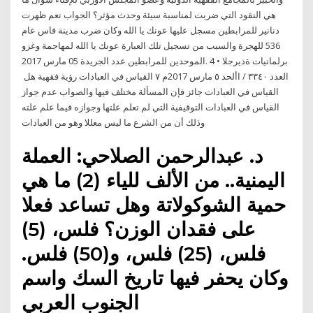
هي النقود التي ضربت لمناسبة سيئة وحدث مؤثر؟ الجواب نعم ظهرت
دنانير للمرابطين مسجل عليها عونك يا الله وكان ضرب مدينة فاس عام
536 للهجرة والسبب من تسجيل تلك العبارة عونك يا الله لمهاجمة وغزو
الموحدين للمرابطين عدد الجريدة 05 مارس 2017. ‫‪4‬‬ ‫برلمانيات‬ ‫ةديرجلا‬ ‫•‬
‫العدد ‪ / ٣٣٤٠‬األحد ‪ ٥‬مارس ‪2017‬م ‪ ٧ القياس في العبادات رؤية فقهية هل
القياس في العبادات جائز فإن المسألة مختلف فيها والصواب عدم جواز
القياس في العبادات التوقيفية التي لم تعلم علتها وجوازه فيما علم علته
وذلك أن من الشرع ما ليس معللا وهو من العبادات
د. عبدالرحمن الصلاحي: العملة
اليمنية.. من الألف للياء (2) ما هي
حمية الشوكولاتة وهل تساعد فعلا
على فقدان الوزن؟ فلس، (5)
فلس، (25) فلس، و(50) فلس.
وكان يحفر فيها تاريخ السك واسم
الجنوب العربي