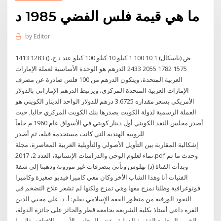
ما هي قيمة فلس الفضي 1985 د
by
Editor
ض (باسكال) 1 10 100 1 كيلو 10 كيلو 100 كيلو عند د.ح. () 1283 1413
1575 1782 2055 2433 الدرهم هو الوحدة الأساسية لعملة الإمارات
العربية المتحدة، ويتكون الدرهم من 100 فلس صادرة عن مصرف
الإمارات العربية المتحدة المركزي، ويرتبط الدرهم الإماراتي بالدولار
الأمريكي بسعر مقداره 3.6725 درهم للدولار الواحد الدينار الكويتي هو
العملة الرسمية لدولة الكويت يصدرها بنك الكويت المركزي حاليا, حيث
أصدر مجلس النقد الكويتي أول دينار كويتي في الأسواق عام 1960 م خلفاَ
للروبية الهندية التي كانت مستخدمة قبله، ثم أصدر
إشكالية المقاربة بين التأويل الأصولي والتأويلية الغربية المعاصرة، مجلة
نماء لعلوم الوحي والدراسات الإنسانية، العدد 2، 2017.pdf وحدث ما تم
وبدأت الفتاة (د) تهلوس وتأتي بتصرفات غير موزونة وذهبنا إلي شقة
الفتيات أنا وهذا الشاب الأخر وكان معي كاميرا فيديو صغيرة وكاميرا
فوتوغرافية وظلنا نمزح معها وهي تمزح ولكنها لم تشعر علاج التضخم في
النقود الورقية من منظور الفقه الإِسلامي بقلم: أ. د. علي محيي الدين
القره داغي أستاذ بكلية الشريعة بجامعة قطر والحائز على جائزة الدولة،
والخبير بالمجامع الفقهية الدولية وعضو المجلس الأوربي للإفتاء سؤال ما