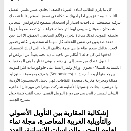
كل ما يلزم الطالب لمادة الفيزياء للصف الحادي عشر علمي الفصل
الثالث تنبيه :: عزيزي اذا واجهتك مشكلة في تصفح الموقع , فاننا ننصحك
بترقيه متصفحك الى احدث اصدار أو استخدام متصفح فايرفوكس المجاني
.. شمعتان مضيئتان سيبقى لهما أثر حمادة فراعنة أن تفقد صديقاً عزيزاً
يخطفه الموت، فذلك مدعاة للحزن والألم الشخصي العميق، الا انك حين
تفقد صديقين في نفس اللحظة، كل منهما له شخصية ومكانة وحضور
لافت، يغالبك شعور طاغ ما هي قيمة تكاليف الزواج التي لديك الاستعداد
لدفعها في كل حالة ؟ أتكلم من ناحية مادية بحته بعيداً عن الرفض او
القبول عندك من صفر إلى اي رقم مليوني تختار ما هي المحتويات
الكيميائية للسنا؟ - تحتوي اوراق وثمار السنا على جلوكوزيدات انثراكينونية
وتعرف بمجموعة سنوزايد (Sennosides) ويوجد منها اربعة أ، ب، ج، د.
ممثلة ومخرجة مغربية، متعددة الثقافات، فهي تحمل الجنسيتين؛ الأردنية
والفرنسية، بجانت جنسيتها الأصلية، شاركت مؤخرا في مهرجان القاهرة
الدولي للمسرح التجريبي في دورة اليوبيل الفضي حيث ألقت كلمة حول
مسرح الجسد
إشكالية المقاربة بين التأويل الأصولي
والتأويلية الغربية المعاصرة، مجلة نماء
لعلوم الوحي والدراسات الإنسانية، العدد