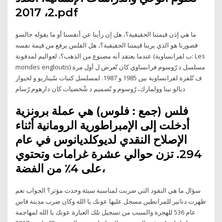
2، 2017.pdf
ما هي إذن قيمتنا الحقيقية؟، هل إن رأينا عن أنفسنا أو ما يقوله جالسو
قصورنا هو الذي يرينا قيمتنا الحقيقية؟، هل الفلس يرفع من قيمة نفسه
عندما يعتقد أنه مصنوع من الذهب؟، لعواليم لمدفونة (ب لفرانساوية: Les
mondes engloutis) مسلسل د رّوسوم فرانساوي كان تّعرض ل أول مرة
ف تّلفزة لفرانساوية بين 1985 و 1987. لمسلسل كتبات سّيناريو و لحيوار
ديالو نينا وولمارك، رّوسوم و تّصميم د شّخصيات كان دارهوم رّسام
فلس (جمع : فلوس) هي عملة برونزية
أدخلت إلى الإمبراطورية الرومانية أثناء
الإصلاح النقدي لديوكلديانوس في عام
294. تزن حوالي عشرة غرامات وتحتوي
على 4٪ من الفضة،
سؤال ما هي النقود التي ضربت لمناسبة سيئة وحدث مؤثر؟ الجواب نعم
ظهرت دنانير للمرابطين مسجل عليها عونك يا الله وكان ضرب مدينة فاس
عام 536 للهجرة والسبب من تسجيل تلك العبارة عونك يا الله لمهاجمة