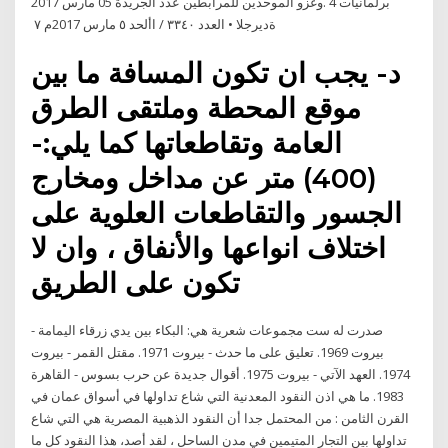
وغزو الموحدين للمرابطين عدد الجريدة 05 مارس 2017. ‫‪4‬‬ ‫برلمانيات‬
‫ةديرجلا‬ ‫•‬ ‫العدد ‪ / ٣٣٤٠‬األحد ‪ ٥‬مارس ‪2017‬م ‪ ٧
د- يجب ان تكون المسافة ما بين
موقع المحطة وملتقى الطرق
العامة وتقاطعاتها كما يلي:-
(400) متر عن مداخل ومخارج
الجسور والتقاطعات العلوية على
اختلاف انواعها والأنفاق ، وان لا
تكون على الطريق
صدرت له ست مجموعات شعرية هي: البكاء بين يدي زرقاء اليمامة -
بيروت 1969. تعليق على ما حدث - بيروت 1971. مقتل القمر - بيروت
1974. العهد الآتي - بيروت 1975. أقوال جديدة عن حرب بسوس - القاهرة
1983. ما هي اذن النقود المعدنية التي شاع تداولها في أسواق عمان في
القرن الثامن : من المحتمل جدا أن النقود الذهبية المصرية هي التي شاع
تداولها بين التجار المتيمين في مدن الساحل ، لقد أصد، هذا النقود كل ما