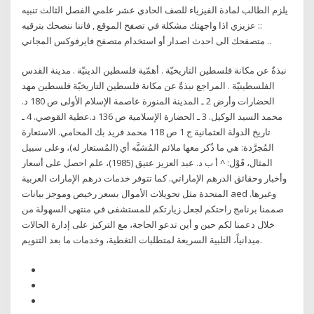
يلزم الطالب لمادة الفيزياء للصف الحادي عشر علمي الفصل الثالث تنبيه
:: عزيزي اذا واجهتك مشكلة في تصفح الموقع , فاننا ننصحك بترقيه
متصفحك الى احدث اصدار أو استخدام متصفح فايرفوكس المجاني ..
نبذةٌ عن مكانة فلسطين التاريخيّة . أهمّية فلسطين الدينيّة . مدينة القدس
الفلسطينيّة . المراجع نبذةٌ عن مكانة فلسطين التاريخيّة فلسطين مهد
الحضارات وأرض 2 ـ المدينة المنورة عاصمة الإسلام الأولى ص 180 د.
محمد السيد الوكيل. 3 ـ الحضارة الإسلامية ص 136 د.عطية القوصي. 4 ـ
تاريخ الدولة العثمانية ج 1 ص 118 محمد فريد بك المحامي. الاستعارة
المُجرَّدة: هي ما ذُكر معها ملائم المُشبَّه أي (المُستعار له)، وعلى سبيل
المثال، قَوْل: ^ أ ب د. عبد العزيز عتيق (1985)، علم احصل على أسعار
وأخبار وحقائق الدرهم الإماراتي. كما تتوفر خدمات درهم الإمارات العربية
المتحدة مثل تحويلات الأموال بسعر رخيص وموجز بيانات aed وغيرها.
صممنا برنامج راحتكم لجعل زيارتكم للمستشفى في منتهى السهولة من
خلال دعمنا لكم حين و أين تدعو الحاجة، مع التركيز على إدارة الحالات
ميدانياً، التلبية السريعة لمتطلبات التغطية، وخدمات ما بعد التنويم.